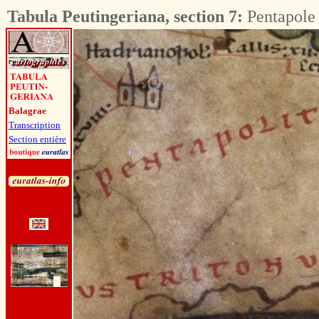
Tabula Peutingeriana, section 7:
Pentapole
Balagrae
Transcription
Section entière