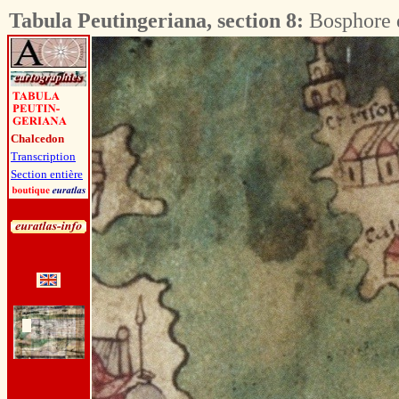
Tabula Peutingeriana, section 8:
Bosphore 
Chalcedon
Transcription
Section entière