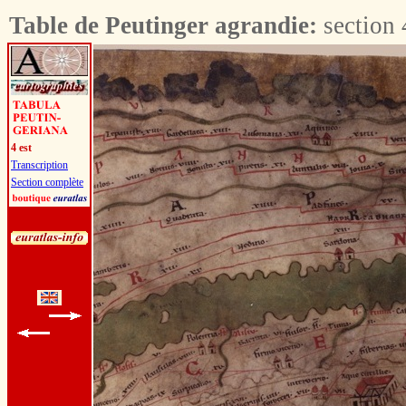
Table de Peutinger agrandie:
section 
4 est
Transcription
Section complète