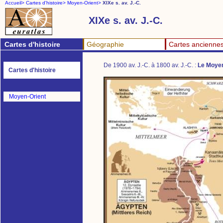
Accueil>
Cartes d'histoire>
Moyen-Orient>
XIXe s. av. J.-C.
XIXe s. av. J.-C.
Cartes d'histoire
Géographie
Cartes ancienne
De 1900 av. J.-C. à 1800 av. J.-C. :
Le Moyen
Cartes d'histoire
Moyen-Orient