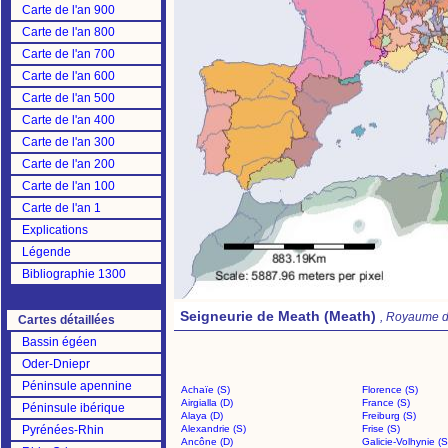
Carte de l'an 900
Carte de l'an 800
Carte de l'an 700
Carte de l'an 600
Carte de l'an 500
Carte de l'an 400
Carte de l'an 300
Carte de l'an 200
Carte de l'an 100
Carte de l'an 1
Explications
Légende
Bibliographie 1300
Seigneurie de Meath (Meath)
, Royaume 
Cartes détaillées
Bassin égéen
Oder-Dniepr
Péninsule apennine
Achaïe (S)
Florence (S)
Airgialla (D)
France (S)
Péninsule ibérique
Alaya (D)
Freiburg (S)
Pyrénées-Rhin
Alexandrie (S)
Frise (S)
Ancône (D)
Galicie-Volhynie (S