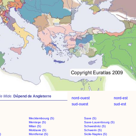
de Mide.
Dépend de Angleterre
nord-ouest
nord-est
sud-ouest
sud-est
Mecklembourg (S)
Saxe (S)
Menteşe (S)
Saxe-Lauenbourg (S)
Milan (S)
Schweidnitz (S)
Moldavie (S)
Schwerin (S)
)
Montferrat (S)
Sicile-Naples (S)