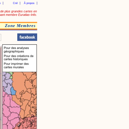
n
Cnil
À propos
de plus grandes cartes en
ant membre Euratlas-Info.
Zone Membres