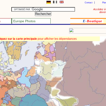
Contact
Pla
Accédez à 
deven
s
Europe Photos
E-
Boutique
iquez sur la carte principale
pour afficher les dépendances