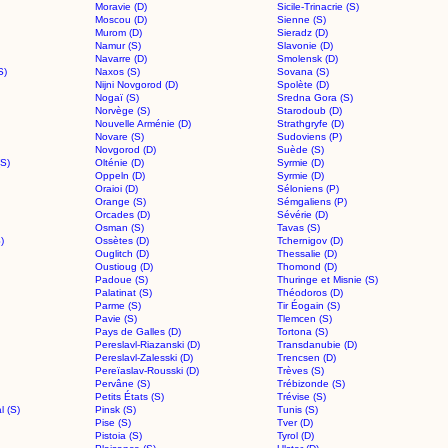
Moravie (D)
Sicile-Trinacrie (S)
Moscou (D)
Sienne (S)
Murom (D)
Sieradz (D)
Namur (S)
Slavonie (D)
Navarre (D)
Smolensk (D)
S)
Naxos (S)
Sovana (S)
Nijni Novgorod (D)
Spolète (D)
Nogaï (S)
Sredna Gora (S)
Norvège (S)
Starodoub (D)
Nouvelle Arménie (D)
Strathgryfe (D)
Novare (S)
Sudoviens (P)
Novgorod (D)
Suède (S)
(S)
Olténie (D)
Syrmie (D)
Oppeln (D)
Syrmie (D)
Oraioi (D)
Séloniens (P)
Orange (S)
Sémgaliens (P)
Orcades (D)
Sévérie (D)
Osman (S)
Tavas (S)
)
Ossètes (D)
Tchernigov (D)
Ouglitch (D)
Thessalie (D)
Oustioug (D)
Thomond (D)
Padoue (S)
Thuringe et Misnie (S)
Palatinat (S)
Théodoros (D)
Parme (S)
Tir Éogain (S)
Pavie (S)
Tlemcen (S)
Pays de Galles (D)
Tortona (S)
Pereslavl-Riazanski (D)
Transdanubie (D)
Pereslavl-Zalesski (D)
Trencsen (D)
Pereïaslav-Rousski (D)
Trèves (S)
Pervâne (S)
Trébizonde (S)
Petits États (S)
Trévise (S)
l (S)
Pinsk (S)
Tunis (S)
Pise (S)
Tver (D)
Pistoia (S)
Tyrol (D)