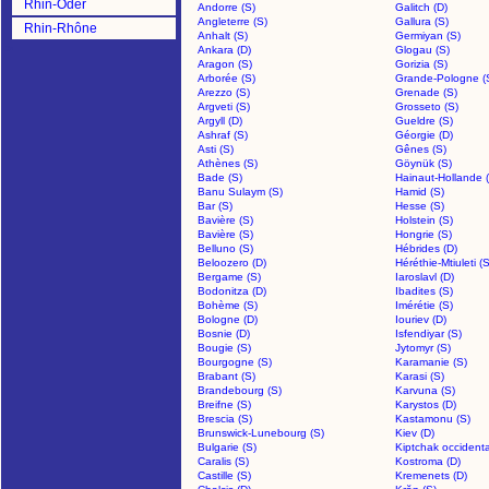
Rhin-Oder
Andorre (S)
Galitch (D)
Angleterre (S)
Gallura (S)
Rhin-Rhône
Anhalt (S)
Germiyan (S)
>
Ankara (D)
Glogau (S)
Aragon (S)
Gorizia (S)
Arborée (S)
Grande-Pologne (
Arezzo (S)
Grenade (S)
Argveti (S)
Grosseto (S)
Argyll (D)
Gueldre (S)
Ashraf (S)
Géorgie (D)
Asti (S)
Gênes (S)
Athènes (S)
Göynük (S)
Bade (S)
Hainaut-Hollande 
Banu Sulaym (S)
Hamid (S)
Bar (S)
Hesse (S)
Bavière (S)
Holstein (S)
Bavière (S)
Hongrie (S)
Belluno (S)
Hébrides (D)
Beloozero (D)
Héréthie-Mtiuleti (S
Bergame (S)
Iaroslavl (D)
Bodonitza (D)
Ibadites (S)
Bohème (S)
Imérétie (S)
Bologne (D)
Iouriev (D)
Bosnie (D)
Isfendiyar (S)
Bougie (S)
Jytomyr (S)
Bourgogne (S)
Karamanie (S)
Brabant (S)
Karasi (S)
Brandebourg (S)
Karvuna (S)
Breifne (S)
Karystos (D)
Brescia (S)
Kastamonu (S)
Brunswick-Lunebourg (S)
Kiev (D)
Bulgarie (S)
Kiptchak occidenta
Caralis (S)
Kostroma (D)
Castille (S)
Kremenets (D)