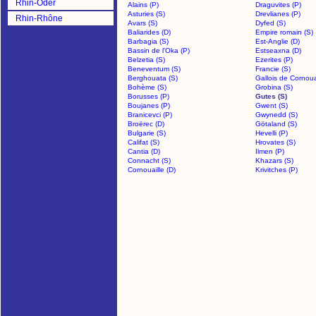
Rhin-Oder
Alains (P)
Draguvites (P)
Asturies (S)
Drevlianes (P)
Rhin-Rhône
Avars (S)
Dyfed (S)
Baliarides (D)
Empire romain (S)
Barbagia (S)
Est-Anglie (D)
Bassin de l'Oka (P)
Estseaxna (D)
Belzetia (S)
Ezerites (P)
Beneventum (S)
Francie (S)
Berghouata (S)
Gallois de Cornouai
Bohème (S)
Grobina (S)
Borusses (P)
Gutes (S)
Boujanes (P)
Gwent (S)
Branicevci (P)
Gwynedd (S)
Broërec (D)
Götaland (S)
Bulgarie (S)
Hevelli (P)
Califat (S)
Hrovates (S)
Cantia (D)
Ilmen (P)
Connacht (S)
Khazars (S)
Cornouaille (D)
Krivitches (P)