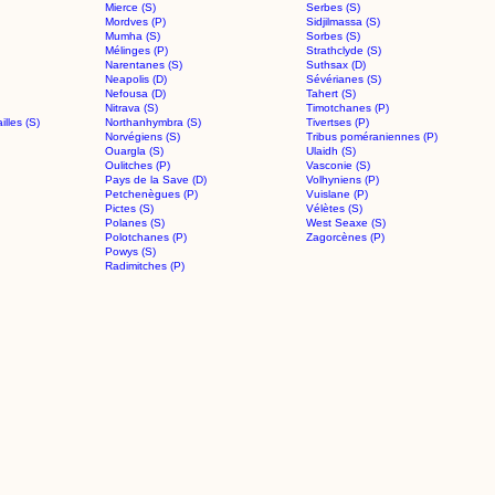
Mierce (S)
Serbes (S)
Mordves (P)
Sidjilmassa (S)
Mumha (S)
Sorbes (S)
Mélinges (P)
Strathclyde (S)
Narentanes (S)
Suthsax (D)
Neapolis (D)
Sévérianes (S)
Nefousa (D)
Tahert (S)
Nitrava (S)
Timotchanes (P)
lles (S)
Northanhymbra (S)
Tivertses (P)
Norvégiens (S)
Tribus poméraniennes (P)
Ouargla (S)
Ulaidh (S)
Oulitches (P)
Vasconie (S)
Pays de la Save (D)
Volhyniens (P)
Petchenègues (P)
Vuislane (P)
Pictes (S)
Vélètes (S)
Polanes (S)
West Seaxe (S)
Polotchanes (P)
Zagorcènes (P)
Powys (S)
Radimitches (P)