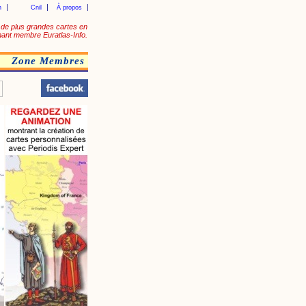
n
Cnil
À propos
de plus grandes cartes en
ant membre Euratlas-Info.
Zone Membres