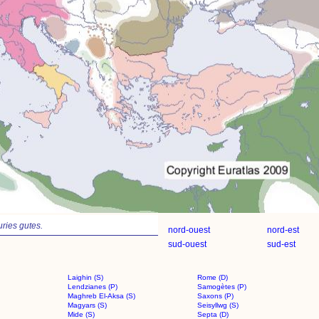
uries gutes.
nord-ouest
nord-est
sud-ouest
sud-est
Laighin (S)
Rome (D)
Lendzianes (P)
Samogètes (P)
Maghreb El-Aksa (S)
Saxons (P)
Magyars (S)
Seisyllwg (S)
Mide (S)
Septa (D)