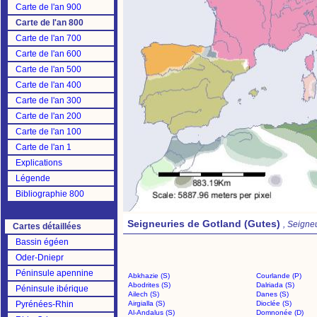
Carte de l'an 900
Carte de l'an 800
Carte de l'an 700
Carte de l'an 600
Carte de l'an 500
Carte de l'an 400
Carte de l'an 300
Carte de l'an 200
Carte de l'an 100
Carte de l'an 1
Explications
Légende
Bibliographie 800
Seigneuries de Gotland (Gutes)
, Seigne
Cartes détaillées
Bassin égéen
Oder-Dniepr
Péninsule apennine
Abkhazie (S)
Courlande (P)
Abodrites (S)
Dalriada (S)
Péninsule ibérique
Ailech (S)
Danes (S)
Pyrénées-Rhin
Airgialla (S)
Dioclée (S)
Al-Andalus (S)
Domnonée (D)