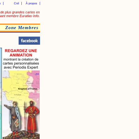
n
Cnil
À propos
de plus grandes cartes en
ant membre Euratlas-Info.
Zone Membres