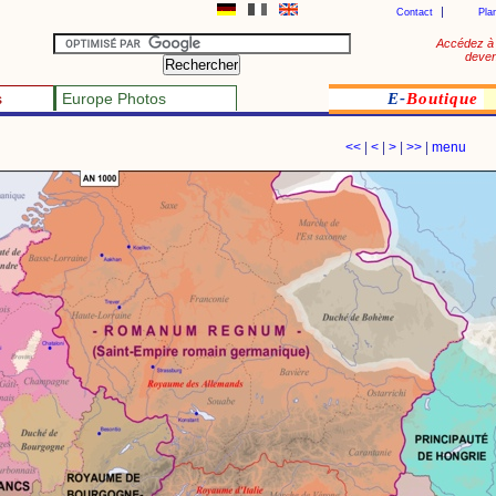
Contact
Pla
Accédez à 
deven
s
Europe Photos
E-
Boutique
<<
|
<
|
>
|
>>
|
menu