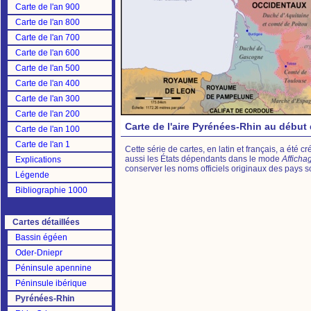
Carte de l'an 900
Carte de l'an 800
Carte de l'an 700
Carte de l'an 600
Carte de l'an 500
Carte de l'an 400
Carte de l'an 300
Carte de l'an 200
Carte de l'aire Pyrénées-Rhin au début 
Carte de l'an 100
Carte de l'an 1
Cette série de cartes, en latin et français, a été 
aussi les États dépendants dans le mode
Affich
Explications
conserver les noms officiels originaux des pays s
Légende
Bibliographie 1000
Cartes détaillées
Bassin égéen
Oder-Dniepr
Péninsule apennine
Péninsule ibérique
Pyrénées-Rhin