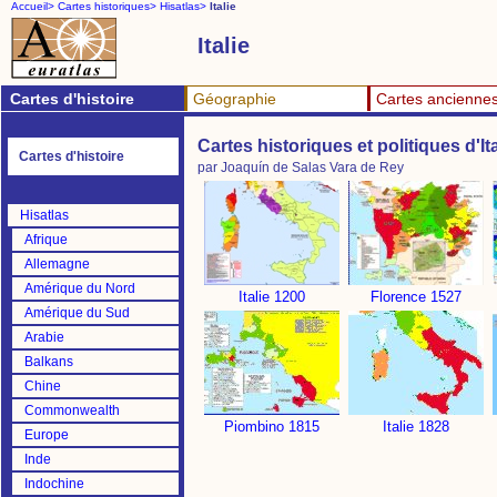
Accueil>
Cartes historiques>
Hisatlas>
Italie
Italie
Cartes d'histoire
Géographie
Cartes ancienne
Cartes historiques et politiques d'Ita
Cartes d'histoire
par Joaquín de Salas Vara de Rey
Hisatlas
Afrique
Allemagne
Amérique du Nord
Italie 1200
Florence 1527
Amérique du Sud
Arabie
Balkans
Chine
Commonwealth
Piombino 1815
Italie 1828
Europe
Inde
Indochine