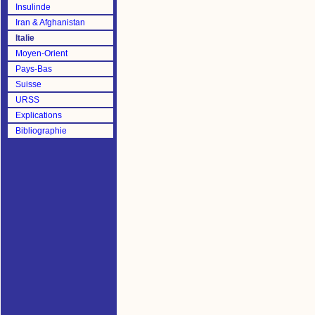
Insulinde
Iran & Afghanistan
Italie
Moyen-Orient
Pays-Bas
Suisse
URSS
Explications
Bibliographie