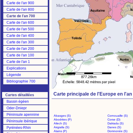
Carte de l'an 900
Carte de l'an 800
Carte de l'an 700
Carte de l'an 600
Carte de l'an 500
Carte de l'an 400
Carte de l'an 300
Carte de l'an 200
Carte de l'an 100
Carte de l'an 1
Explications
Légende
Bibliographie 700
Carte principale de l'Europe en l'an
Cartes détaillées
Bassin égéen
Oder-Dniepr
Péninsule apennine
Abasges (S)
Cornouaille (S)
Abodrites (P)
Corse (D)
Péninsule ibérique
Ailech (S)
Dalriada (S)
Pyrénées-Rhin
Airgialla (S)
Danes (S)
Alains (P)
Domnonée (S)