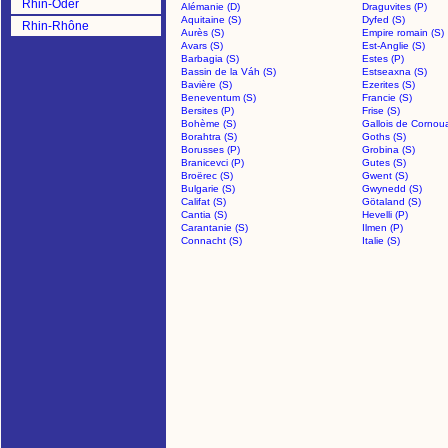
Rhin-Oder
Alémanie (D)
Draguvites (P)
Aquitaine (S)
Dyfed (S)
Rhin-Rhône
Aurès (S)
Empire romain (S)
Avars (S)
Est-Anglie (S)
Barbagia (S)
Estes (P)
Bassin de la Váh (S)
Estseaxna (S)
Bavière (S)
Ezerites (S)
Beneventum (S)
Francie (S)
Bersites (P)
Frise (S)
Bohème (S)
Gallois de Cornouai
Borahtra (S)
Goths (S)
Borusses (P)
Grobina (S)
Branicevci (P)
Gutes (S)
Broërec (S)
Gwent (S)
Bulgarie (S)
Gwynedd (S)
Califat (S)
Götaland (S)
Cantia (S)
Hevelli (P)
Carantanie (S)
Ilmen (P)
Connacht (S)
Italie (S)