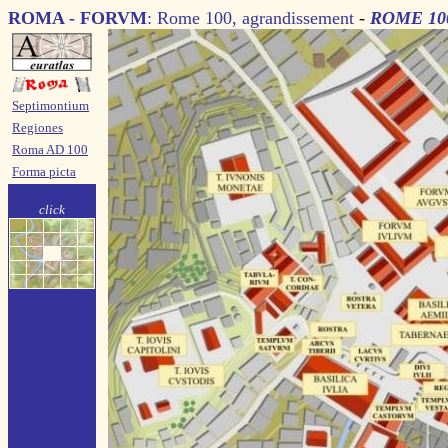
ROMA - FORVM
:
Rome 100, agrandissement
-
ROME 100
Septimontium
Regiones
Roma AD 100
Forma picta
click