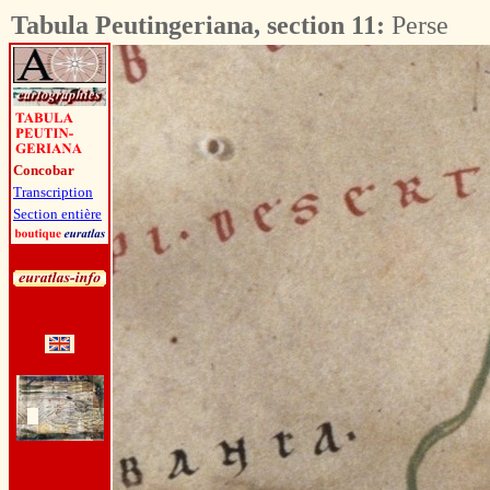
Tabula Peutingeriana, section 11:
Perse
Concobar
Transcription
Section entière