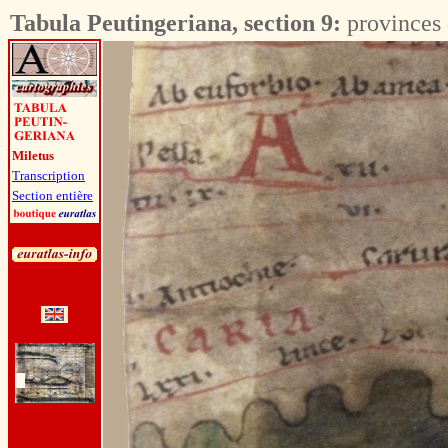
Tabula Peutingeriana, section 9:
provinces 
Miletus
Transcription
Section entière