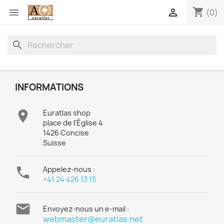
shopping_cart


(0)
search
INFORMATIONS

Euratlas shop
place de l'Église 4
1426 Concise
Suisse

Appelez-nous :
+41 24 426 13 15

Envoyez-nous un e-mail :
webmaster@euratlas.net