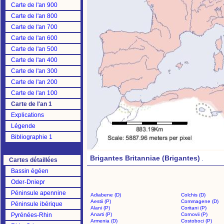
Carte de l'an 900
Carte de l'an 800
Carte de l'an 700
Carte de l'an 600
Carte de l'an 500
Carte de l'an 400
Carte de l'an 300
Carte de l'an 200
Carte de l'an 100
Carte de l'an 1
Explications
Légende
Bibliographie 1
Brigantes Britanniae (Brigantes)
.
Cartes détaillées
Bassin égéen
Oder-Dniepr
Péninsule apennine
Adiabene (D)
Colchis (D)
Aestii (P)
Commagene (D)
Péninsule ibérique
Alani (P)
Coritani (P)
Pyrénées-Rhin
Anarti (P)
Cornovii (P)
Armenia (D)
Costoboci (P)