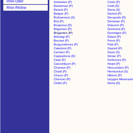
Rhin-Oder
Atrebates (P)
Cotini (P)
Bastarnae (P)
Cottii (D)
Rhin-Rhône
Batavii (P)
Dacia (S)
Belgae (P)
Damnii (P)
Boihaemum (S)
Decapolis (D)
Boii (P)
Demetae (P)
Bosporus (D)
Dobunni (P)
Brigantes (P)
Dumnonii (P)
Brigantes (P)
Durotriges (P)
Britolagi (P)
Eblani (P)
Bructeri (P)
Fenni (P)
Burgundiones (P)
Frisii (P)
Caledonii (P)
Gaetuli (P)
Cantiaci (P)
Gaza (S)
Cappadocia (D)
Getae (P)
Carpi (P)
Gothones (P)
Catuvellauni (P)
Harpii (P)
Chamavi (P)
Hercuniates (P)
Chatti (P)
Hermunduri (S)
Chauci (P)
Hiberni (P)
Cherusci (P)
Iazyges Metanasta
Cimbri (P)
Iberia (D)