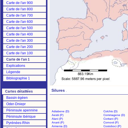
Carte de l'an 900
Carte de l'an 800
Carte de l'an 700
Carte de l'an 600
Carte de l'an 500
Carte de l'an 400
Carte de l'an 300
Carte de l'an 200
Carte de l'an 100
Carte de l'an 1
Explications
Légende
Bibliographie 1
Silures
.
Cartes détaillées
Bassin égéen
Oder-Dniepr
Péninsule apennine
Adiabene (D)
Colchis (D)
Aestii (P)
Commagene (D)
Péninsule ibérique
Alani (P)
Coritani (P)
Pyrénées-Rhin
Anarti (P)
Cornovii (P)
Armenia (D)
Costoboci (P)