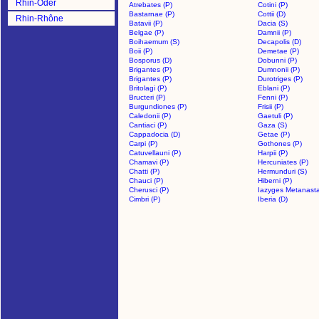
Rhin-Oder
Atrebates (P)
Cotini (P)
Bastarnae (P)
Cottii (D)
Rhin-Rhône
Batavii (P)
Dacia (S)
Belgae (P)
Damnii (P)
Boihaemum (S)
Decapolis (D)
Boii (P)
Demetae (P)
Bosporus (D)
Dobunni (P)
Brigantes (P)
Dumnonii (P)
Brigantes (P)
Durotriges (P)
Britolagi (P)
Eblani (P)
Bructeri (P)
Fenni (P)
Burgundiones (P)
Frisii (P)
Caledonii (P)
Gaetuli (P)
Cantiaci (P)
Gaza (S)
Cappadocia (D)
Getae (P)
Carpi (P)
Gothones (P)
Catuvellauni (P)
Harpii (P)
Chamavi (P)
Hercuniates (P)
Chatti (P)
Hermunduri (S)
Chauci (P)
Hiberni (P)
Cherusci (P)
Iazyges Metanasta
Cimbri (P)
Iberia (D)