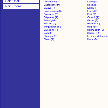
Rhin-Oder
Armenia (D)
Cotini (P)
Bastarnae (P)
Dacia (S)
Rhin-Rhône
Batavii (P)
Eblani (P)
Boiohæmum (S)
Fenni (P)
Bosporus (D)
Frisii (P)
Brigantes (P)
Gaetuli (P)
Britolagi (P)
Getae (P)
Bructeri (P)
Gothones (P)
Burgundiones (P)
Harpii (P)
Caledonii (P)
Hermunduri (S)
Carpi (P)
Hiberni (P)
Chamavi (P)
Iazyges Metanasta
Chatti (P)
Iberia (D)