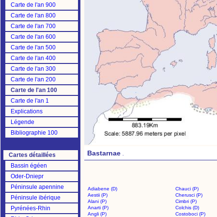
Carte de l'an 900
Carte de l'an 800
Carte de l'an 700
Carte de l'an 600
Carte de l'an 500
Carte de l'an 400
Carte de l'an 300
Carte de l'an 200
Carte de l'an 100
Carte de l'an 1
Explications
Légende
Bibliographie 100
Bastarnae
.
Cartes détaillées
Bassin égéen
Oder-Dniepr
Péninsule apennine
Adiabene (D)
Chauci (P)
Aestii (P)
Cherusci (P)
Péninsule ibérique
Alani (P)
Cimbri (P)
Pyrénées-Rhin
Anarti (P)
Colchis (D)
Angli (P)
Costoboci (P)