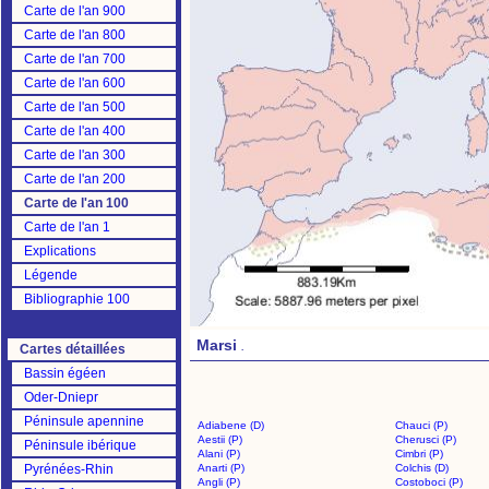
Carte de l'an 900
Carte de l'an 800
Carte de l'an 700
Carte de l'an 600
Carte de l'an 500
Carte de l'an 400
Carte de l'an 300
Carte de l'an 200
Carte de l'an 100
Carte de l'an 1
Explications
Légende
Bibliographie 100
Marsi
.
Cartes détaillées
Bassin égéen
Oder-Dniepr
Péninsule apennine
Adiabene (D)
Chauci (P)
Aestii (P)
Cherusci (P)
Péninsule ibérique
Alani (P)
Cimbri (P)
Pyrénées-Rhin
Anarti (P)
Colchis (D)
Angli (P)
Costoboci (P)