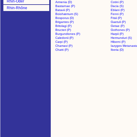
Rhin-Oder
Armenia (D)
Cotini (P)
Bastarnae (P)
Dacia (S)
Rhin-Rhône
Batavii (P)
Eblani (P)
Boiohæmum (S)
Fenni (P)
Bosporus (D)
Frisii (P)
Brigantes (P)
Gaetuli (P)
Britolagi (P)
Getae (P)
Bructeri (P)
Gothones (P)
Burgundiones (P)
Harpii (P)
Caledonii (P)
Hermunduri (S)
Carpi (P)
Hiberni (P)
Chamavi (P)
Iazyges Metanasta
Chatti (P)
Iberia (D)