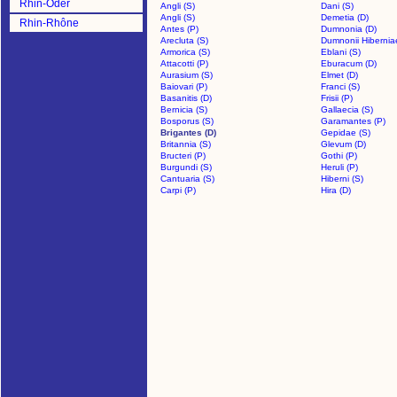
Rhin-Oder
Angli (S)
Dani (S)
Angli (S)
Demetia (D)
Rhin-Rhône
Antes (P)
Dumnonia (D)
Arecluta (S)
Dumnonii Hibernia
Armorica (S)
Eblani (S)
Attacotti (P)
Eburacum (D)
Aurasium (S)
Elmet (D)
Baiovari (P)
Franci (S)
Basanitis (D)
Frisii (P)
Bernicia (S)
Gallaecia (S)
Bosporus (S)
Garamantes (P)
Brigantes (D)
Gepidae (S)
Britannia (S)
Glevum (D)
Bructeri (P)
Gothi (P)
Burgundi (S)
Heruli (P)
Cantuaria (S)
Hiberni (S)
Carpi (P)
Hira (D)