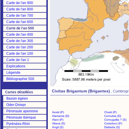
Carte de l'an 900
Carte de l'an 800
Carte de l'an 700
Carte de l'an 600
Carte de l'an 500
Carte de l'an 400
Carte de l'an 300
Carte de l'an 200
Carte de l'an 100
Carte de l'an 1
Explications
Légende
Bibliographie 500
Civitas Brigantum (Brigantes)
, Cumbrogi
Cartes détaillées
Bassin égéen
Oder-Dniepr
Péninsule apennine
Aestii (P)
Chatti (P)
Alamania (D)
Cornubia (D)
Péninsule ibérique
Alani (P)
Cornugallia ? (S)
Pyrénées-Rhin
Altava (S)
Costoboci (P)
Angli (S)
Dalriada (S)