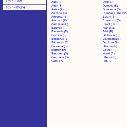
Rhin-Oder
Angli (S)
Dani (S)
Angli (S)
Demetia (D)
Rhin-Rhône
Antes (P)
Dumnonia (D)
Arecluta (S)
Dumnonii Hibernia
Armorica (S)
Eblani (S)
Attacotti (P)
Eburacum (D)
Aurasium (S)
Elmet (D)
Baiovari (P)
Franci (S)
Basanitis (D)
Frisii (P)
Bernicia (S)
Gallaecia (S)
Bosporus (S)
Garamantes (P)
Brigantes (D)
Gepidae (S)
Britannia (S)
Glevum (D)
Bructeri (P)
Gothi (P)
Burgundi (S)
Heruli (P)
Cantuaria (S)
Hiberni (S)
Carpi (P)
Hira (D)