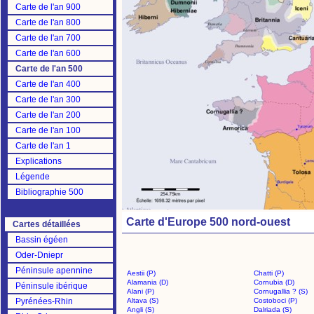
Carte de l'an 900
Carte de l'an 800
Carte de l'an 700
Carte de l'an 600
Carte de l'an 500
Carte de l'an 400
Carte de l'an 300
Carte de l'an 200
Carte de l'an 100
Carte de l'an 1
Explications
Légende
Bibliographie 500
Carte d'Europe 500 nord-ouest
Cartes détaillées
Bassin égéen
Oder-Dniepr
Péninsule apennine
Aestii (P)
Chatti (P)
Alamania (D)
Cornubia (D)
Péninsule ibérique
Alani (P)
Cornugallia ? (S)
Pyrénées-Rhin
Altava (S)
Costoboci (P)
Angli (S)
Dalriada (S)