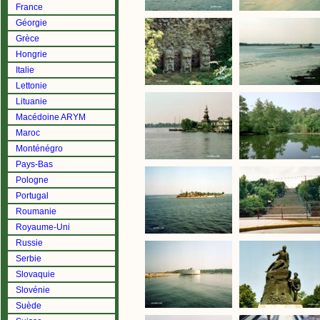
France
Géorgie
Grèce
Hongrie
Italie
Lettonie
Lituanie
Macédoine ARYM
Maroc
Monténégro
Pays-Bas
Pologne
Portugal
Roumanie
Royaume-Uni
Russie
Serbie
Slovaquie
Slovénie
Suède