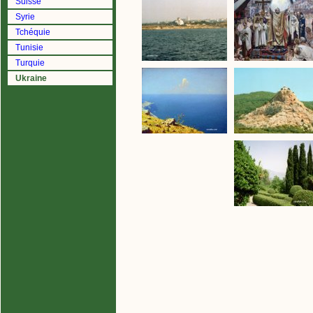
Suisse
Syrie
Tchéquie
Tunisie
Turquie
Ukraine