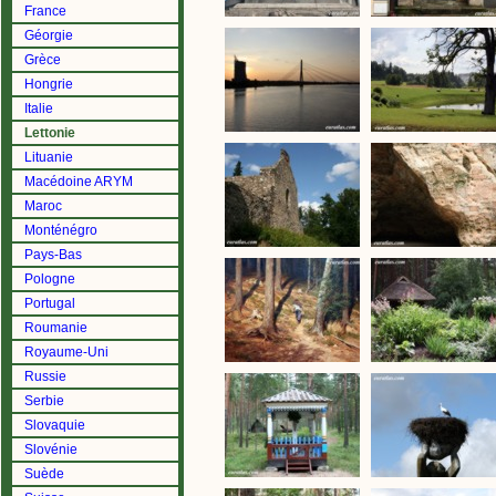
France
Géorgie
Grèce
Hongrie
Italie
Lettonie
Lituanie
Macédoine ARYM
Maroc
Monténégro
Pays-Bas
Pologne
Portugal
Roumanie
Royaume-Uni
Russie
Serbie
Slovaquie
Slovénie
Suède