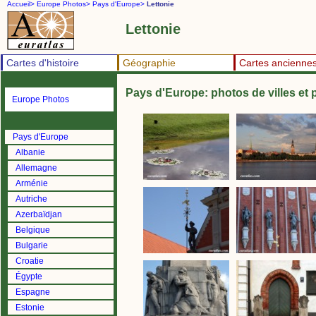
Accueil>
Europe Photos>
Pays d'Europe>
Lettonie
Lettonie
Cartes d'histoire
Géographie
Cartes ancienne
Pays d'Europe: photos de villes et
Europe Photos
Pays d'Europe
Albanie
Allemagne
Arménie
Autriche
Azerbaïdjan
Belgique
Bulgarie
Croatie
Égypte
Espagne
Estonie