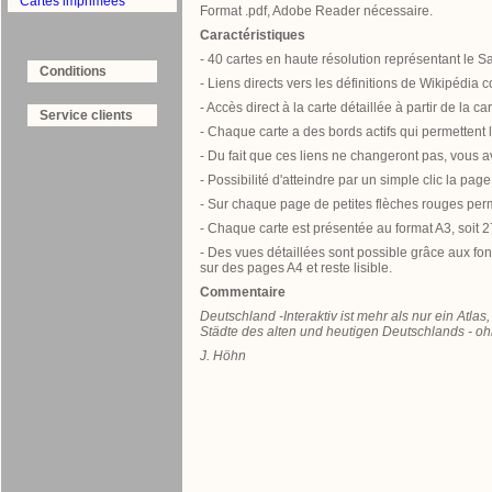
Cartes imprimées
Format .pdf, Adobe Reader nécessaire.
Caractéristiques
- 40 cartes en haute résolution représentant le S
Conditions
- Liens directs vers les définitions de Wikipédia c
- Accès direct à la carte détaillée à partir de la ca
Service clients
- Chaque carte a des bords actifs qui permettent 
- Du fait que ces liens ne changeront pas, vous
- Possibilité d'atteindre par un simple clic la p
- Sur chaque page de petites flèches rouges perm
- Chaque carte est présentée au format A3, soit
- Des vues détaillées sont possible grâce aux fo
sur des pages A4 et reste lisible.
Commentaire
Deutschland -Interaktiv ist mehr als nur ein Atla
Städte des alten und heutigen Deutschlands - oh
J. Höhn