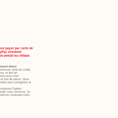
ez payer par carte de
ayPal, virement
ou postal ou chèque.
ement direct
ent par carte de crédit,
ez un lien de
ment avec nom
ur et mot de passe. Vous
aine pour enregistrer le
ectionnez l'option
ostal" vous recevrez, en
cédérom contenant votre