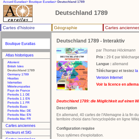
Accueil Euratlas>
Boutique Euratlas>
Deutschland 1789
Deutschland 1789
Cartes d'histoire
Géographie
Cartes ancienne
Deutschland 1789 - Interaktiv
Boutique Euratlas
par
Thomas Höckmann
Atlas historiques
Prix :
29 € par télécharge
Altorient
Langue :
allemand
British Isles
Deutschland 1789
Téléchargez et testez
la
Germany 1789
Version Internet
Hisatlas
Islamatlas
Voir la licence en allem
Mitteleuropatlas
Pays de France
Periodis 1.1 DE
Periodis 1.1 EN
Deutschland 1789: die Möglichkeit auf einen Wi
Periodis 1.1 FR
Periodis Basic
Description
Periodis Mac DE
En allemand, 40 cartes de l'Allemagne à la fin du
Periodis Mac EN
Periodis Mac FR
territoire choisi dans l'encyclopédie en ligne Wik
Cartes anciennes
Configuration requise
Vecteurs et SIG
Tous sytèmes d'exploitation.