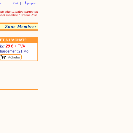
n
Cnil
À propos
de plus grandes cartes en
ant membre Euratlas-Info.
Zone Membres
ÊT À L'ACHAT?
ix:
29 €
+ TVA
chargement 21 Mo