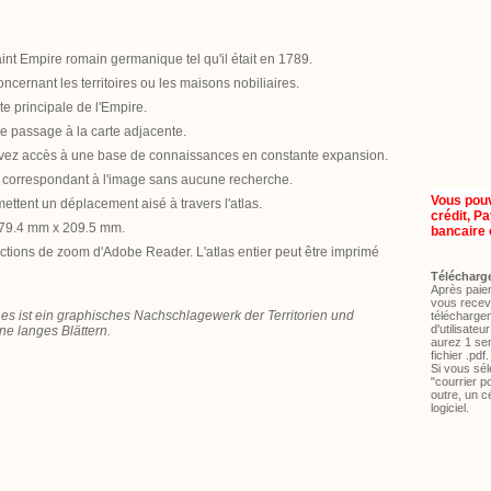
aint Empire romain germanique tel qu'il était en 1789.
oncernant les territoires ou les maisons nobiliaires.
rte principale de l'Empire.
le passage à la carte adjacente.
 avez accès à une base de connaissances en constante expansion.
age correspondant à l'image sans aucune recherche.
Vous pouv
ettent un déplacement aisé à travers l'atlas.
crédit, P
 279.4 mm x 209.5 mm.
bancaire 
nctions de zoom d'Adobe Reader. L'atlas entier peut être imprimé
Télécharg
Après paiem
vous recevr
s, es ist ein graphisches Nachschlagewerk der Territorien und
télécharge
d'utilisate
ne langes Blättern.
aurez 1 sem
fichier .pdf.
Si vous sél
"courrier p
outre, un 
logiciel.