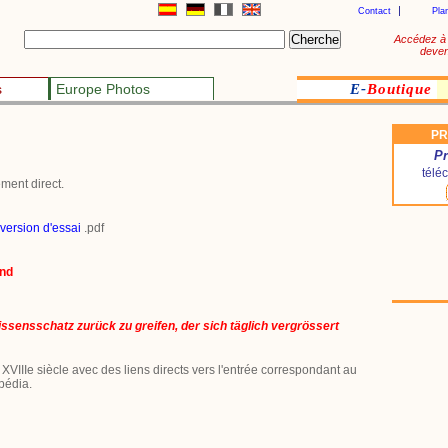
Contact
Pla
Accédez à 
deven
s
Europe Photos
E-
Boutique
PR
Pr
télé
ment direct.
 version d'essai
.pdf
and
ssensschatz zurück zu greifen, der sich täglich vergrössert
 XVIIIe siècle avec des liens directs vers l'entrée correspondant au
ipédia.