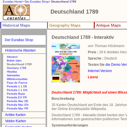
Euratlas Home>
Der Euratlas Shop>
Deutschland 1789
Deutschland 1789
Historical Maps
Geography Maps
Antique Maps
Deutschland 1789 - Interaktiv
Der Euratlas Shop
von
Thomas Höckmann
Historische Atlanten
Preis :
29 € direktes Her
Altorient
Sprache :
Deutsch
British Isles
Deutschland 1789
Testen Sie
die Demo Ver
Germany 1789
Internet Version
Hisatlas
Islamatlas
Lizenz
Mitteleuropatlas
Pays de France
Periodis 1.1 DE
Periodis 1.1 EN
Deutschland 1789: Möglichkeit auf einen Wissen
Periodis Basic
Periodis EX FR
Beschreibung
Periodis Mac DE
35 Karten Deutschland am Ende des 18. Jahrhunde
Periodis Mac EN
Periodis Mac FR
der Online-Enzyklopädie Wikipedia.
Antike Karten
Deutschland 1789 - Interaktiv bietet hierbei den 
Informationen zum gewünschten politischen Terr
Vektor-Karten
Systemanforderungen