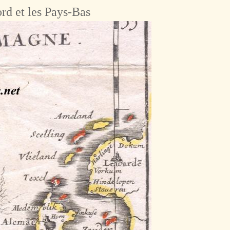
rd et les Pays-Bas