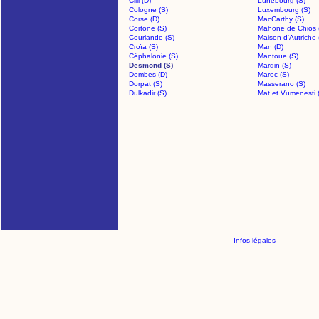
Cilli (D)
Lunebourg (S)
Cologne (S)
Luxembourg (S)
Corse (D)
MacCarthy (S)
Cortone (S)
Mahone de Chios 
Courlande (S)
Maison d'Autriche 
Croïa (S)
Man (D)
Céphalonie (S)
Mantoue (S)
Desmond (S)
Mardin (S)
Dombes (D)
Maroc (S)
Dorpat (S)
Masserano (S)
Dulkadir (S)
Mat et Vumenesti 
Infos légales