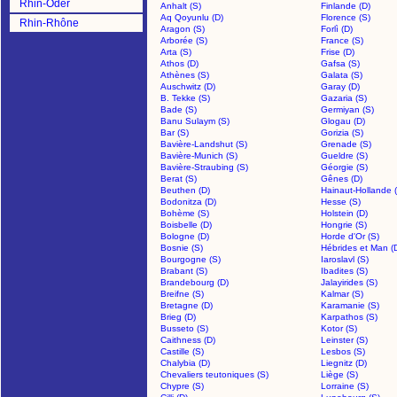
Rhin-Oder
Anhalt (S)
Finlande (D)
Aq Qoyunlu (D)
Florence (S)
Rhin-Rhône
Aragon (S)
Forlì (D)
Arborée (S)
France (S)
Arta (S)
Frise (D)
Athos (D)
Gafsa (S)
Athènes (S)
Galata (S)
Auschwitz (D)
Garay (D)
B. Tekke (S)
Gazaria (S)
Bade (S)
Germiyan (S)
Banu Sulaym (S)
Glogau (D)
Bar (S)
Gorizia (S)
Bavière-Landshut (S)
Grenade (S)
Bavière-Munich (S)
Gueldre (S)
Bavière-Straubing (S)
Géorgie (S)
Berat (S)
Gênes (D)
Beuthen (D)
Hainaut-Hollande 
Bodonitza (D)
Hesse (S)
Bohème (S)
Holstein (D)
Boisbelle (D)
Hongrie (S)
Bologne (D)
Horde d'Or (S)
Bosnie (S)
Hébrides et Man (
Bourgogne (S)
Iaroslavl (S)
Brabant (S)
Ibadites (S)
Brandebourg (D)
Jalayirides (S)
Breifne (S)
Kalmar (S)
Bretagne (D)
Karamanie (S)
Brieg (D)
Karpathos (S)
Busseto (S)
Kotor (S)
Caithness (D)
Leinster (S)
Castille (S)
Lesbos (S)
Chalybia (D)
Liegnitz (D)
Chevaliers teutoniques (S)
Liège (S)
Chypre (S)
Lorraine (S)