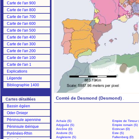
Carte de l'an 900
Carte de l'an 800
Carte de l'an 700
Carte de l'an 600
Carte de l'an 500
Carte de l'an 400
Carte de l'an 300
Carte de l'an 200
Carte de l'an 100
Carte de l'an 1
Explications
Légende
Bibliographie 1400
Comté de Desmond (Desmond)
.
Cartes détaillées
Bassin égéen
Oder-Dniepr
Péninsule apennine
Achaïe (S)
Empire de Timour 
Adyguée (S)
Empire romain (S)
Péninsule ibérique
Ancône (D)
Erzincan (D)
Pyrénées-Rhin
Andorre (S)
Este (S)
Angleterre (S)
Falkenberg (D)