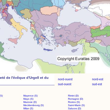
té de l'évêque d'Urgell et du
nord-ouest
nord-est
sud-ouest
sud-est
(S)
Mayence (S)
Rimini (D)
Mayo (S)
Romagne (D)
Mazovie (D)
Rostov (S)
Mecklembourg (S)
Saint-Marin (S)
Milan (S)
Saluces (D)