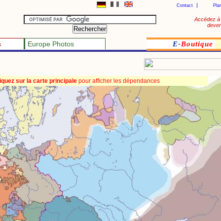
Contact
Pla
Accédez à 
deven
s
Europe Photos
E-
Boutique
iquez sur la carte principale
pour afficher les dépendances