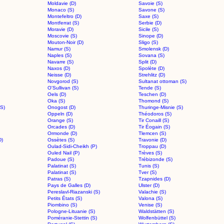
Moldavie (D)
Savoie (S)
Monaco (S)
Savone (S)
Montefeltro (D)
Saxe (S)
Montferrat (S)
Serbie (D)
Moravie (D)
Sicile (S)
Moscovie (S)
Sinope (D)
Mouton-Noir (D)
Sligo (S)
Namur (S)
Smolensk (D)
Naples (S)
Sovana (S)
Navarre (S)
Split (D)
Naxos (D)
Spolète (D)
Neisse (D)
Strehlitz (D)
Novgorod (S)
Sultanat ottoman (S)
O'Sullivan (S)
Tende (S)
Oels (D)
Teschen (D)
Oka (S)
Thomond (S)
(S)
Onogost (D)
Thuringe-Misnie (S)
Oppeln (D)
Théodoros (S)
Orange (S)
Tir Conaill (S)
Orcades (D)
Tir Éogain (S)
Ormonde (D)
Tlemcen (S)
D)
Ossètes (S)
Travonie (D)
Oulad-Sidi-Cheikh (P)
Troppau (D)
Ouled Nail (P)
Trèves (S)
Padoue (S)
Trébizonde (S)
Palatinat (S)
Tunis (S)
Palatinat (S)
Tver (S)
Patras (S)
Tzapnides (D)
Pays de Galles (D)
Ulster (D)
Pereslavl-Riazanski (S)
Valachie (S)
Petits États (S)
Valona (S)
Piombino (S)
Venise (S)
Pologne-Lituanie (S)
Waldstätten (S)
Poméranie-Stettin (S)
Wolfenbüttel (S)