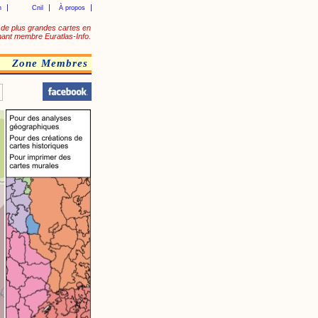
n
Cnil
À propos
de plus grandes cartes en
ant membre Euratlas-Info.
Zone Membres