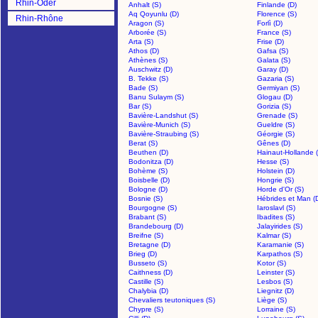
Rhin-Oder
Anhalt (S)
Finlande (D)
Aq Qoyunlu (D)
Florence (S)
Rhin-Rhône
Aragon (S)
Forlì (D)
Arborée (S)
France (S)
Arta (S)
Frise (D)
Athos (D)
Gafsa (S)
Athènes (S)
Galata (S)
Auschwitz (D)
Garay (D)
B. Tekke (S)
Gazaria (S)
Bade (S)
Germiyan (S)
Banu Sulaym (S)
Glogau (D)
Bar (S)
Gorizia (S)
Bavière-Landshut (S)
Grenade (S)
Bavière-Munich (S)
Gueldre (S)
Bavière-Straubing (S)
Géorgie (S)
Berat (S)
Gênes (D)
Beuthen (D)
Hainaut-Hollande 
Bodonitza (D)
Hesse (S)
Bohème (S)
Holstein (D)
Boisbelle (D)
Hongrie (S)
Bologne (D)
Horde d'Or (S)
Bosnie (S)
Hébrides et Man (
Bourgogne (S)
Iaroslavl (S)
Brabant (S)
Ibadites (S)
Brandebourg (D)
Jalayirides (S)
Breifne (S)
Kalmar (S)
Bretagne (D)
Karamanie (S)
Brieg (D)
Karpathos (S)
Busseto (S)
Kotor (S)
Caithness (D)
Leinster (S)
Castille (S)
Lesbos (S)
Chalybia (D)
Liegnitz (D)
Chevaliers teutoniques (S)
Liège (S)
Chypre (S)
Lorraine (S)