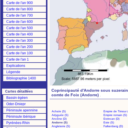
Carte de l'an 900
Carte de l'an 800
Carte de l'an 700
Carte de l'an 600
Carte de l'an 500
Carte de l'an 400
Carte de l'an 300
Carte de l'an 200
Carte de l'an 100
Carte de l'an 1
Explications
Légende
Bibliographie 1400
Coprincipauté d'Andorre sous suzeraine
Cartes détaillées
comte de Foix (Andorre)
.
Bassin égéen
Oder-Dniepr
Péninsule apennine
Achaïe (S)
Empire de Timour 
Adyguée (S)
Empire romain (S)
Péninsule ibérique
Ancône (D)
Erzincan (D)
Pyrénées-Rhin
Andorre (S)
Este (S)
Angleterre (S)
Falkenberg (D)