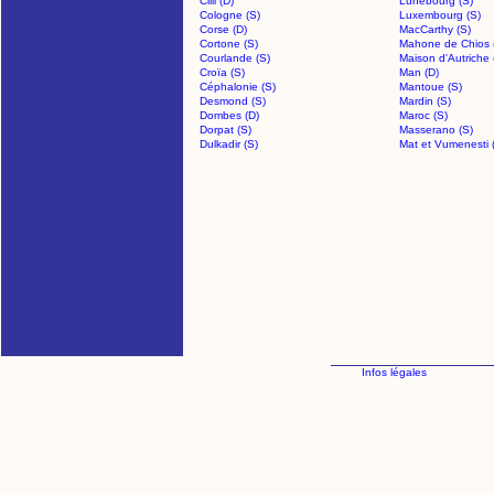
Cilli (D)
Lunebourg (S)
Cologne (S)
Luxembourg (S)
Corse (D)
MacCarthy (S)
Cortone (S)
Mahone de Chios 
Courlande (S)
Maison d'Autriche 
Croïa (S)
Man (D)
Céphalonie (S)
Mantoue (S)
Desmond (S)
Mardin (S)
Dombes (D)
Maroc (S)
Dorpat (S)
Masserano (S)
Dulkadir (S)
Mat et Vumenesti 
Infos légales