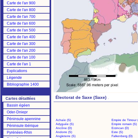
Carte de l'an 900
Carte de l'an 800
Carte de l'an 700
Carte de l'an 600
Carte de l'an 500
Carte de l'an 400
Carte de l'an 300
Carte de l'an 200
Carte de l'an 100
Carte de l'an 1
Explications
Légende
Bibliographie 1400
Électorat de Saxe (Saxe)
.
Cartes détaillées
Bassin égéen
Oder-Dniepr
Péninsule apennine
Achaïe (S)
Empire de Timour 
Adyguée (S)
Empire romain (S)
Péninsule ibérique
Ancône (D)
Erzincan (D)
Pyrénées-Rhin
Andorre (S)
Este (S)
Angleterre (S)
Falkenberg (D)