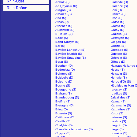
Rhin-Oder
Anhalt (S)
Finlande (D)
Aq Qoyunlu (D)
Florence (S)
Rhin-Rhône
Aragon (S)
Forlì (D)
Arborée (S)
France (S)
Arta (S)
Frise (D)
Athos (D)
Gafsa (S)
Athènes (S)
Galata (S)
Auschwitz (D)
Garay (D)
B. Tekke (S)
Gazaria (S)
Bade (S)
Germiyan (S)
Banu Sulaym (S)
Glogau (D)
Bar (S)
Gorizia (S)
Bavière-Landshut (S)
Grenade (S)
Bavière-Munich (S)
Gueldre (S)
Bavière-Straubing (S)
Géorgie (S)
Berat (S)
Gênes (D)
Beuthen (D)
Hainaut-Hollande 
Bodonitza (D)
Hesse (S)
Bohème (S)
Holstein (D)
Boisbelle (D)
Hongrie (S)
Bologne (D)
Horde d'Or (S)
Bosnie (S)
Hébrides et Man (
Bourgogne (S)
Iaroslavl (S)
Brabant (S)
Ibadites (S)
Brandebourg (D)
Jalayirides (S)
Breifne (S)
Kalmar (S)
Bretagne (D)
Karamanie (S)
Brieg (D)
Karpathos (S)
Busseto (S)
Kotor (S)
Caithness (D)
Leinster (S)
Castille (S)
Lesbos (S)
Chalybia (D)
Liegnitz (D)
Chevaliers teutoniques (S)
Liège (S)
Chypre (S)
Lorraine (S)