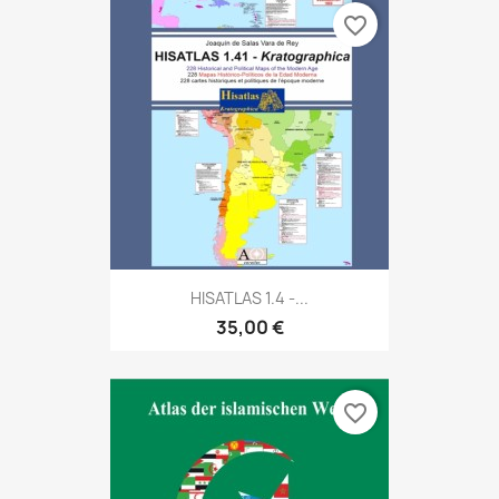
favorite_border
HISATLAS 1.4 -...
35,00 €
favorite_border