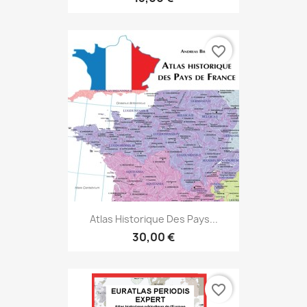
favorite_border
Atlas Historique Des Pays...
30,00 €
favorite_border