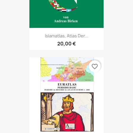
Islamatlas, Atlas Der...
20,00 €
favorite_border