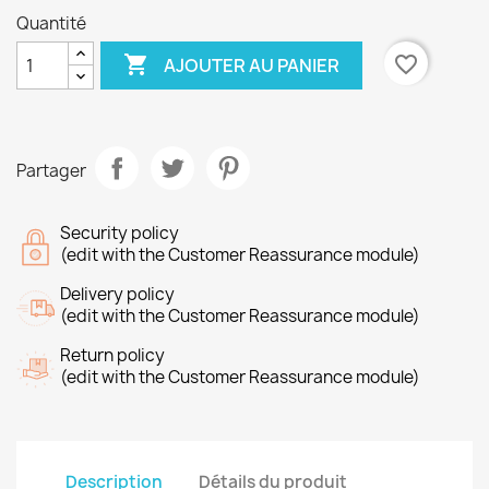
Quantité

favorite_border
AJOUTER AU PANIER
Partager
Security policy
(edit with the Customer Reassurance module)
Delivery policy
(edit with the Customer Reassurance module)
Return policy
(edit with the Customer Reassurance module)
Description
Détails du produit