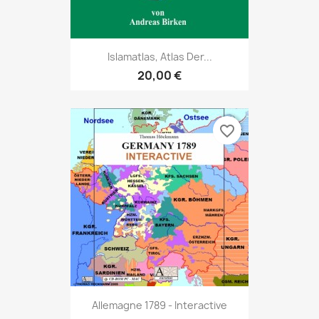
Islamatlas, Atlas Der...
20,00 €
favorite_border
Allemagne 1789 - Interactive