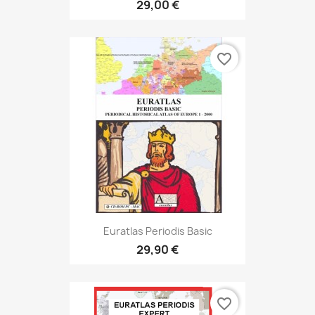
29,00 €
favorite_border
Euratlas Periodis Basic
29,90 €
favorite_border