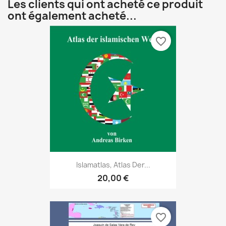
Les clients qui ont acheté ce produit
ont également acheté...
favorite_border
Islamatlas, Atlas Der...
20,00 €
favorite_border