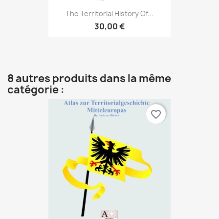
The Territorial History Of...
30,00 €
8 autres produits dans la même
catégorie :
favorite_border