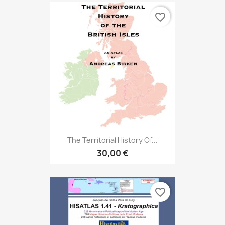
favorite_border
The Territorial History Of...
30,00 €
favorite_border