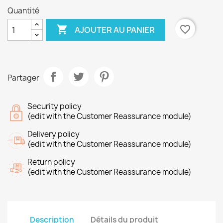
Quantité

favorite_border
AJOUTER AU PANIER
Partager
Security policy
(edit with the Customer Reassurance module)
Delivery policy
(edit with the Customer Reassurance module)
Return policy
(edit with the Customer Reassurance module)
Description
Détails du produit