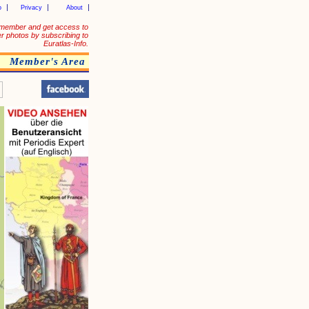
p
Privacy
About
member and get access to
er photos by subscribing to
Euratlas-Info.
Member's Area