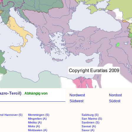
zro-Tercil)
.
Abhängig von
Nordwest
Nordost
Südwest
Südost
and Hannover (S)
Memmingen (S)
Salzburg (S)
Mingrelien (A)
San Marino (S)
Mirdita (A)
Sardinien (S)
Moks (A)
Savsat (A)
Moldawien (A)
Savur (A)