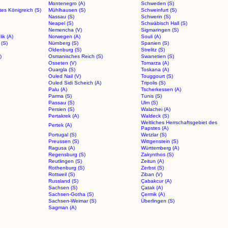
Montenegro (A)
Schweden (S)
es Königreich (S)
Mühlhausen (S)
Schweinfurt (S)
Nassau (S)
Schwerin (S)
Neapel (S)
Schwäbisch Hall (S)
Nemencha (V)
Sigmaringen (S)
ik (A)
Norwegen (A)
Souli (A)
(S)
Nürnberg (S)
Spanien (S)
Oldenburg (S)
Strelitz (S)
)
Osmanisches Reich (S)
Swanetien (S)
Osseten (V)
Tomarza (A)
Ouargla (S)
Toskana (A)
Ouled Nail (V)
Touggourt (S)
Ouled Sidi Scheich (A)
Tripolis (S)
Palu (A)
Tscherkessen (A)
Parma (S)
Tunis (S)
Passau (S)
Ulm (S)
Persien (S)
Walachei (A)
Pertakrek (A)
Waldeck (S)
Weltliches Herrschaftsgebiet des
Pertek (A)
Papstes (A)
Portugal (S)
Wetzlar (S)
Preussen (S)
Wittgenstein (S)
Ragusa (A)
Württemberg (A)
Regensburg (S)
Zakynthos (S)
Reutlingen (S)
Zeitun (A)
Rothenburg (S)
Zerbst (S)
Rottweil (S)
Ziban (V)
Russland (S)
Çabakcur (A)
Sachsen (S)
Çatak (A)
Sachsen-Gotha (S)
Çermik (A)
Sachsen-Weimar (S)
Überlingen (S)
Sagman (A)