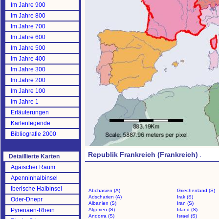
Im Jahre 900
Im Jahre 800
Im Jahre 700
Im Jahre 600
Im Jahre 500
Im Jahre 400
Im Jahre 300
Im Jahre 200
Im Jahre 100
Im Jahre 1
Erläuterungen
Kartenlegende
Bibliografie 2000
Republik Frankreich (Frankreich)
.
Detaillierte Karten
Ägäischer Raum
Apenninhalbinsel
Iberische Halbinsel
Abchasien (A)
Griechenland (S)
Adscharien (A)
Irak (S)
Oder-Dnepr
Albanien (S)
Iran (S)
Pyrenäen-Rhein
Algerien (S)
Irland (S)
Andorra (S)
Israel (S)