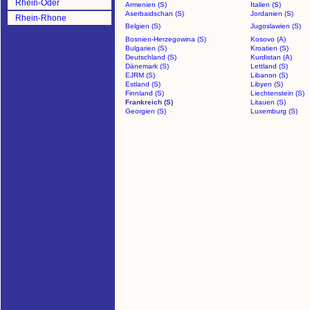
Rhein-Oder
Armenien (S)
Italien (S)
Aserbaidschan (S)
Jordanien (S)
Rhein-Rhone
Belgien (S)
Jugoslawien (S)
Bosnien-Herzegowina (S)
Kosovo (A)
Bulgarien (S)
Kroatien (S)
Deutschland (S)
Kurdistan (A)
Dänemark (S)
Lettland (S)
EJRM (S)
Libanon (S)
Estland (S)
Libyen (S)
Finnland (S)
Liechtenstein (S)
Frankreich (S)
Litauen (S)
Georgien (S)
Luxemburg (S)