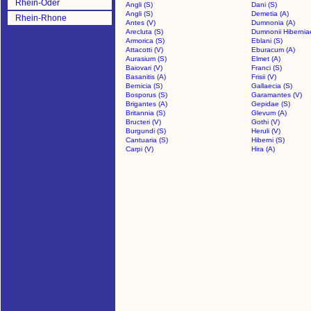
Rhein-Oder
Angli (S)
Dani (S)
Angli (S)
Demetia (A)
Rhein-Rhone
Antes (V)
Dumnonia (A)
Arecluta (S)
Dumnonii Hibernia
Armorica (S)
Eblani (S)
Attacotti (V)
Eburacum (A)
Aurasium (S)
Elmet (A)
Baiovari (V)
Franci (S)
Basanitis (A)
Frisii (V)
Bernicia (S)
Gallaecia (S)
Bosporus (S)
Garamantes (V)
Brigantes (A)
Gepidae (S)
Britannia (S)
Glevum (A)
Bructeri (V)
Gothi (V)
Burgundi (S)
Heruli (V)
Cantuaria (S)
Hiberni (S)
Carpi (V)
Hira (A)