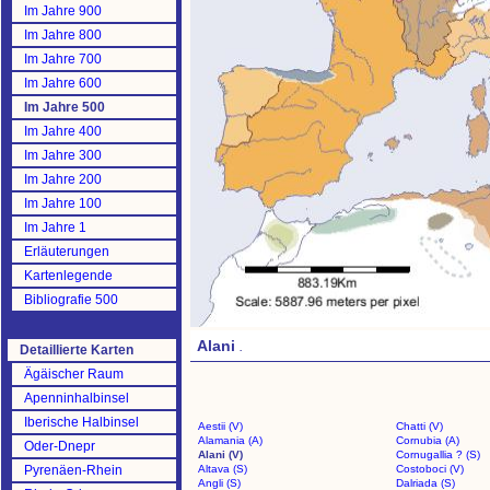
Im Jahre 900
Im Jahre 800
Im Jahre 700
Im Jahre 600
Im Jahre 500
Im Jahre 400
Im Jahre 300
Im Jahre 200
Im Jahre 100
Im Jahre 1
Erläuterungen
Kartenlegende
Bibliografie 500
Alani
.
Detaillierte Karten
Ägäischer Raum
Apenninhalbinsel
Iberische Halbinsel
Aestii (V)
Chatti (V)
Alamania (A)
Cornubia (A)
Oder-Dnepr
Alani (V)
Cornugallia ? (S)
Pyrenäen-Rhein
Altava (S)
Costoboci (V)
Angli (S)
Dalriada (S)