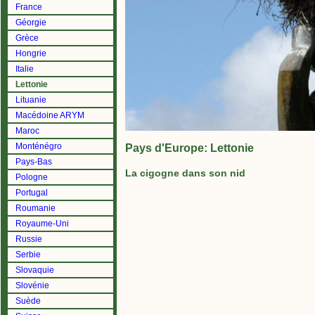
France
Géorgie
Grèce
Hongrie
Italie
Lettonie
Lituanie
Macédoine ARYM
Maroc
Monténégro
Pays d'Europe: Lettonie
Pays-Bas
La cigogne dans son nid
Pologne
Portugal
Roumanie
Royaume-Uni
Russie
Serbie
Slovaquie
Slovénie
Suède