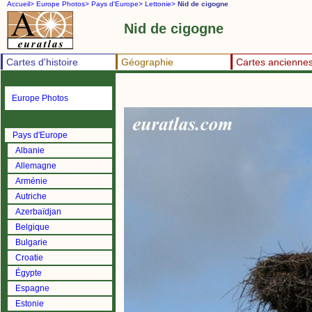
Accueil>
Europe Photos>
Pays d'Europe>
Lettonie>
Nid de cigogne
Nid de cigogne
Cartes d'histoire
Géographie
Cartes ancienne
Europe Photos
Pays d'Europe
Albanie
Allemagne
Arménie
Autriche
Azerbaïdjan
Belgique
Bulgarie
Croatie
Égypte
Espagne
Estonie