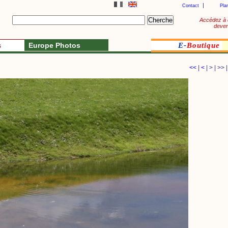
Contact
Pla
Accédez à 
deven
s
Europe Photos
E-
Boutique
<<
|
<
| > | >> 