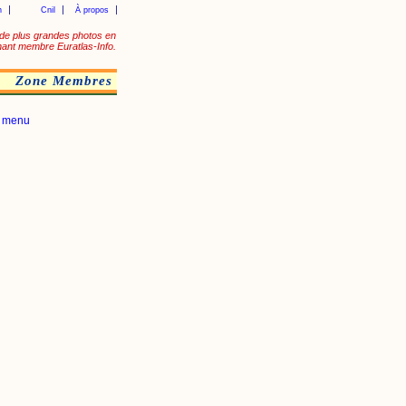
n
Cnil
À propos
de plus grandes photos en
ant membre Euratlas-Info.
Zone Membres
|
menu