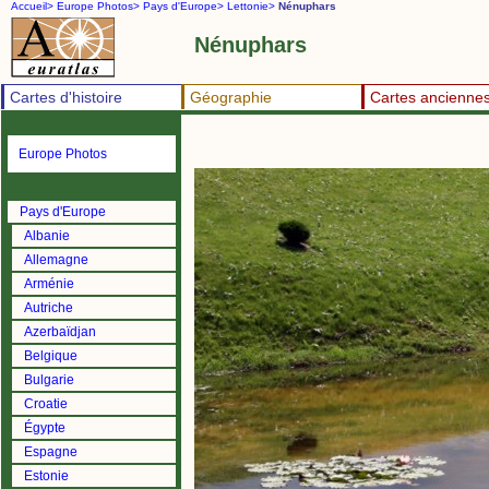
Accueil>
Europe Photos>
Pays d'Europe>
Lettonie>
Nénuphars
Nénuphars
Cartes d'histoire
Géographie
Cartes ancienne
Europe Photos
Pays d'Europe
Albanie
Allemagne
Arménie
Autriche
Azerbaïdjan
Belgique
Bulgarie
Croatie
Égypte
Espagne
Estonie