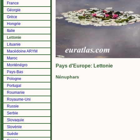
France
Géorgie
Grèce
Hongrie
Italie
Lettonie
Lituanie
Macédoine ARYM
Maroc
Monténégro
Pays d'Europe: Lettonie
Pays-Bas
Nénuphars
Pologne
Portugal
Roumanie
Royaume-Uni
Russie
Serbie
Slovaquie
Slovénie
Suède