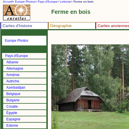
Accueil>
Europe Photos>
Pays d'Europe>
Lettonie>
Ferme en bois
Ferme en bois
Cartes d'histoire
Géographie
Cartes ancienne
Europe Photos
Pays d'Europe
Albanie
Allemagne
Arménie
Autriche
Azerbaïdjan
Belgique
Bulgarie
Croatie
Égypte
Espagne
Estonie