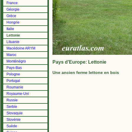
France
Géorgie
Grèce
Hongrie
Italie
Lettonie
Lituanie
Macédoine ARYM
Maroc
Monténégro
Pays d'Europe: Lettonie
Pays-Bas
Une ancien ferme lettone en bois
Pologne
Portugal
Roumanie
Royaume-Uni
Russie
Serbie
Slovaquie
Slovénie
Suède