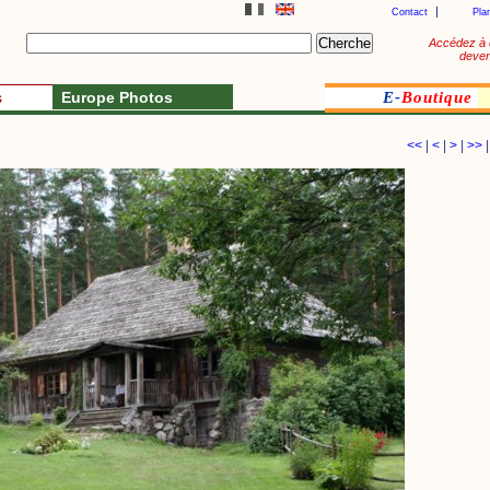
Contact
Pla
Accédez à 
deven
s
Europe Photos
E-
Boutique
<<
|
<
|
>
|
>>