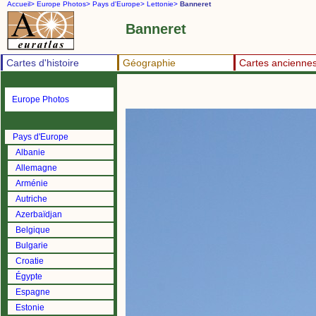
Accueil>
Europe Photos>
Pays d'Europe>
Lettonie>
Banneret
Banneret
Cartes d'histoire
Géographie
Cartes ancienne
Europe Photos
Pays d'Europe
Albanie
Allemagne
Arménie
Autriche
Azerbaïdjan
Belgique
Bulgarie
Croatie
Égypte
Espagne
Estonie