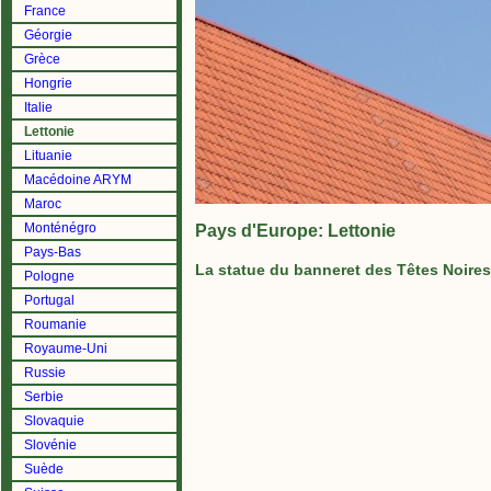
France
Géorgie
Grèce
Hongrie
Italie
Lettonie
Lituanie
Macédoine ARYM
Maroc
Monténégro
Pays d'Europe: Lettonie
Pays-Bas
La statue du banneret des Têtes Noires
Pologne
Portugal
Roumanie
Royaume-Uni
Russie
Serbie
Slovaquie
Slovénie
Suède