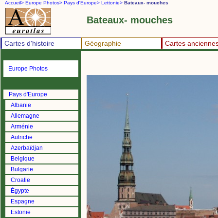
Accueil>
Europe Photos>
Pays d'Europe>
Lettonie>
Bateaux- mouches
Bateaux- mouches
Cartes d'histoire
Géographie
Cartes ancienne
Europe Photos
Pays d'Europe
Albanie
Allemagne
Arménie
Autriche
Azerbaïdjan
Belgique
Bulgarie
Croatie
Égypte
Espagne
Estonie