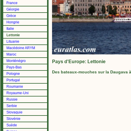
France
Géorgie
Grèce
Hongrie
Italie
Lettonie
Lituanie
Macédoine ARYM
Maroc
Monténégro
Pays d'Europe: Lettonie
Pays-Bas
Des bateaux-mouches sur la Daugava à
Pologne
Portugal
Roumanie
Royaume-Uni
Russie
Serbie
Slovaquie
Slovénie
Suède