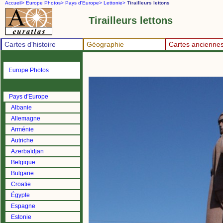
Accueil>
Europe Photos>
Pays d'Europe>
Lettonie>
Tirailleurs lettons
Tirailleurs lettons
Cartes d'histoire
Géographie
Cartes ancienne
Europe Photos
Pays d'Europe
Albanie
Allemagne
Arménie
Autriche
Azerbaïdjan
Belgique
Bulgarie
Croatie
Égypte
Espagne
Estonie