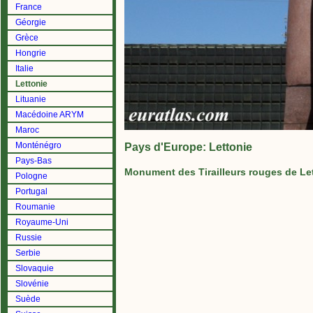
France
Géorgie
Grèce
Hongrie
Italie
Lettonie
Lituanie
Macédoine ARYM
Maroc
Monténégro
Pays d'Europe: Lettonie
Pays-Bas
Monument des Tirailleurs rouges de Le
Pologne
Portugal
Roumanie
Royaume-Uni
Russie
Serbie
Slovaquie
Slovénie
Suède