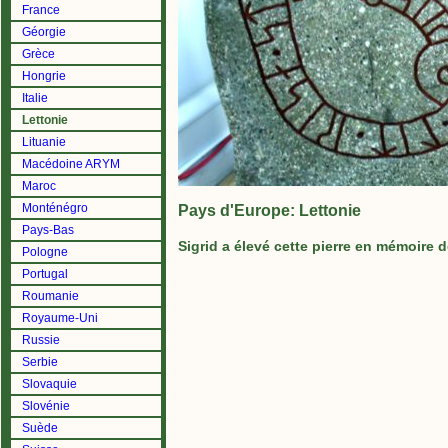
France
Géorgie
Grèce
Hongrie
Italie
Lettonie
Lituanie
Macédoine ARYM
Maroc
Monténégro
Pays d'Europe: Lettonie
Pays-Bas
Sigrid a élevé cette pierre en mémoire 
Pologne
Portugal
Roumanie
Royaume-Uni
Russie
Serbie
Slovaquie
Slovénie
Suède