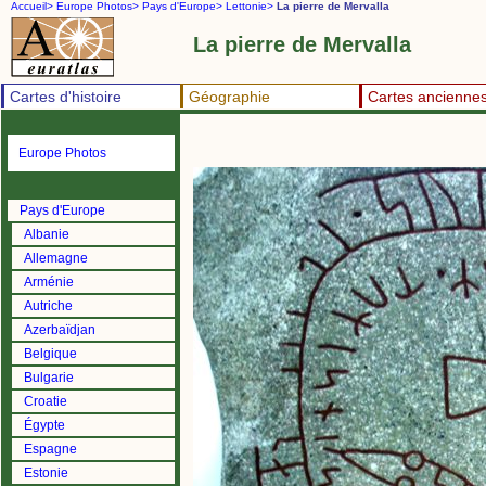
Accueil>
Europe Photos>
Pays d'Europe>
Lettonie>
La pierre de Mervalla
La pierre de Mervalla
Cartes d'histoire
Géographie
Cartes ancienne
Europe Photos
Pays d'Europe
Albanie
Allemagne
Arménie
Autriche
Azerbaïdjan
Belgique
Bulgarie
Croatie
Égypte
Espagne
Estonie