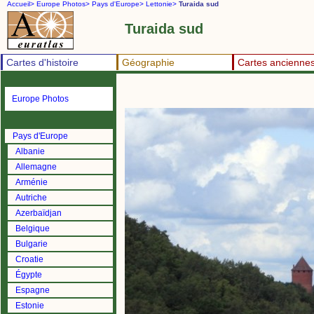
Accueil>
Europe Photos>
Pays d'Europe>
Lettonie>
Turaida sud
Turaida sud
Cartes d'histoire
Géographie
Cartes ancienne
Europe Photos
Pays d'Europe
Albanie
Allemagne
Arménie
Autriche
Azerbaïdjan
Belgique
Bulgarie
Croatie
Égypte
Espagne
Estonie