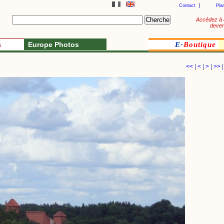
Contact
Pla
Accédez à 
deven
s
Europe Photos
E-
Boutique
<<
|
<
|
>
|
>>