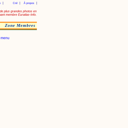
n
Cnil
À propos
de plus grandes photos en
ant membre Euratlas-Info.
Zone Membres
|
menu