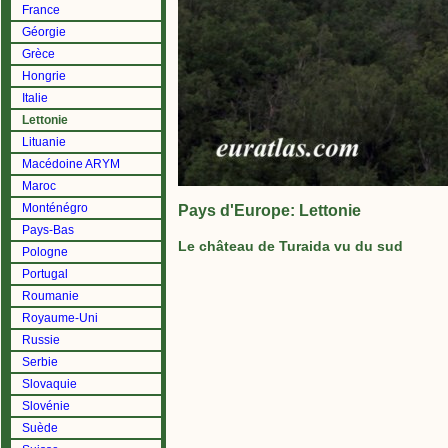
France
Géorgie
Grèce
Hongrie
Italie
Lettonie
Lituanie
Macédoine ARYM
Maroc
Monténégro
Pays d'Europe: Lettonie
Pays-Bas
Le château de Turaida vu du sud
Pologne
Portugal
Roumanie
Royaume-Uni
Russie
Serbie
Slovaquie
Slovénie
Suède