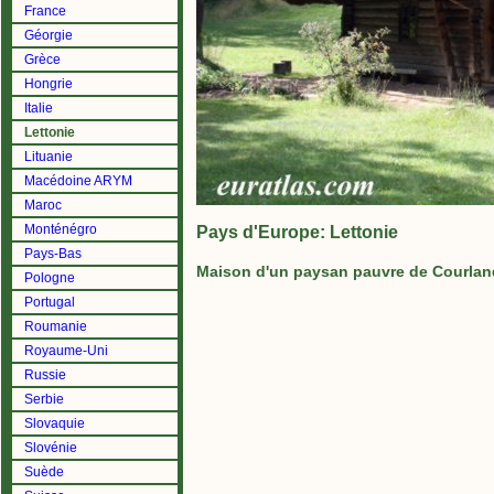
France
Géorgie
Grèce
Hongrie
Italie
Lettonie
Lituanie
Macédoine ARYM
Maroc
Monténégro
Pays d'Europe: Lettonie
Pays-Bas
Maison d'un paysan pauvre de Courlan
Pologne
Portugal
Roumanie
Royaume-Uni
Russie
Serbie
Slovaquie
Slovénie
Suède