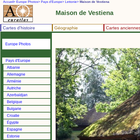
Accueil>
Europe Photos>
Pays d'Europe>
Lettonie>
Maison de Vestiena
Maison de Vestiena
Cartes d'histoire
Géographie
Cartes ancienne
Europe Photos
Pays d'Europe
Albanie
Allemagne
Arménie
Autriche
Azerbaïdjan
Belgique
Bulgarie
Croatie
Égypte
Espagne
Estonie