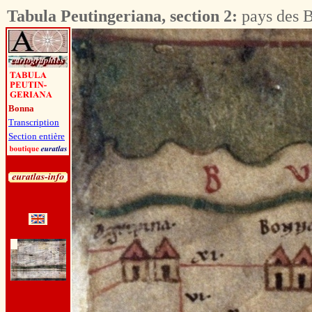
Tabula Peutingeriana, section 2:
pays des B
Bonna
Transcription
Section entière