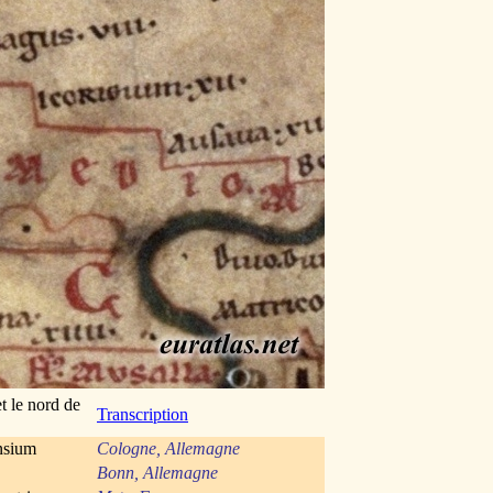
t le nord de
Transcription
nsium
Cologne, Allemagne
Bonn, Allemagne