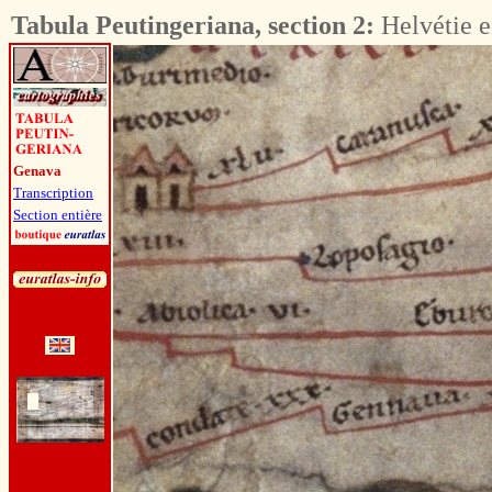
Tabula Peutingeriana, section 2:
Helvétie e
Genava
Transcription
Section entière