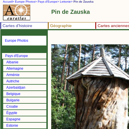
Accueil>
Europe Photos>
Pays d'Europe>
Lettonie>
Pin de Zauska
Pin de Zauska
Cartes d'histoire
Géographie
Cartes ancienne
Europe Photos
Pays d'Europe
Albanie
Allemagne
Arménie
Autriche
Azerbaïdjan
Belgique
Bulgarie
Croatie
Égypte
Espagne
Estonie