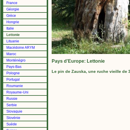
France
Géorgie
Grèce
Hongrie
Italie
Lettonie
Lituanie
Macédoine ARYM
Maroc
Monténégro
Pays d'Europe: Lettonie
Pays-Bas
Le pin de Zauska, une ruche vieille de 
Pologne
Portugal
Roumanie
Royaume-Uni
Russie
Serbie
Slovaquie
Slovénie
Suède