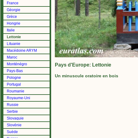
France
Géorgie
Grèce
Hongrie
Italie
Lettonie
Lituanie
Macédoine ARYM
Maroc
Monténégro
Pays d'Europe: Lettonie
Pays-Bas
Un minuscule oratoire en bois
Pologne
Portugal
Roumanie
Royaume-Uni
Russie
Serbie
Slovaquie
Slovénie
Suède