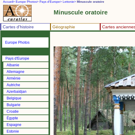
Accueil>
Europe Photos>
Pays d'Europe>
Lettonie>
Minuscule oratoire
Minuscule oratoire
Cartes d'histoire
Géographie
Cartes ancienne
Europe Photos
Pays d'Europe
Albanie
Allemagne
Arménie
Autriche
Azerbaïdjan
Belgique
Bulgarie
Croatie
Égypte
Espagne
Estonie