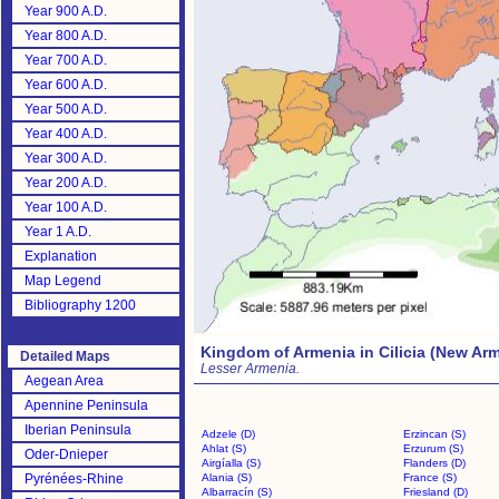
Year 900 A.D.
Year 800 A.D.
Year 700 A.D.
Year 600 A.D.
Year 500 A.D.
Year 400 A.D.
Year 300 A.D.
Year 200 A.D.
Year 100 A.D.
Year 1 A.D.
Explanation
Map Legend
Bibliography 1200
Kingdom of Armenia in Cilicia (New Ar
Detailed Maps
Lesser Armenia.
Aegean Area
Apennine Peninsula
Iberian Peninsula
Adzele (D)
Erzincan (S)
Ahlat (S)
Erzurum (S)
Oder-Dnieper
Airgíalla (S)
Flanders (D)
Pyrénées-Rhine
Alania (S)
France (S)
Albarracín (S)
Friesland (D)