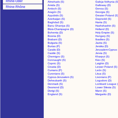
Rhine-Oder
Almohads (S)
Galicja-Volhynia (S
Amida (S)
Galloway (D)
Rhine-Rhône
Antioch (S)
Genoa (S)
Aragón (S)
Georgia (S)
Ayyubids (S)
Greater Poland (S
Azerbaijan (S)
Gwynedd (S)
Baghdad (S)
Harria (S)
Banu Ghaniya (S)
Hashshashin (S)
Blois-Champagne (D)
Holland (D)
Bohemia (D)
Holy Empire (S)
Bosnia (D)
Hungary (S)
Brabant (D)
Ibadites (S)
Bulgaria (S)
Jazira (S)
Burtas (P)
Jersika (D)
Caralis (D)
Jerusalem-Cyprus 
Castile (S)
Jervia (S)
Chernigov (S)
Kharput (S)
Connaught (S)
Kiev (S)
Copnic (S)
Laighin (D)
Croatia (D)
Lesser Poland (S)
Cumans (P)
León (S)
Curonians (S)
Litua (S)
Cyprus-Jerusalem (S)
Livonians (P)
Deheubarth (S)
Logudoro (D)
Denmark (S)
Lombard League (
Desmond (D)
Lower Silesia (S)
Divrigi (S)
Mann (S)
England (S)
Margarito (D)