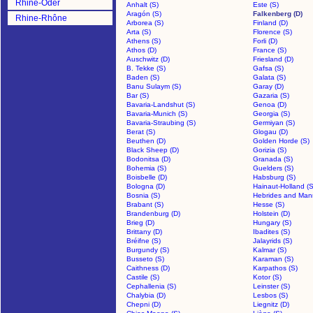
Rhine-Oder
Anhalt (S)
Este (S)
Aragón (S)
Falkenberg (D)
Rhine-Rhône
Arborea (S)
Finland (D)
Arta (S)
Florence (S)
Athens (S)
Forli (D)
Athos (D)
France (S)
Auschwitz (D)
Friesland (D)
B. Tekke (S)
Gafsa (S)
Baden (S)
Galata (S)
Banu Sulaym (S)
Garay (D)
Bar (S)
Gazaria (S)
Bavaria-Landshut (S)
Genoa (D)
Bavaria-Munich (S)
Georgia (S)
Bavaria-Straubing (S)
Germiyan (S)
Berat (S)
Glogau (D)
Beuthen (D)
Golden Horde (S)
Black Sheep (D)
Gorizia (S)
Bodonitsa (D)
Granada (S)
Bohemia (S)
Guelders (S)
Boisbelle (D)
Habsburg (S)
Bologna (D)
Hainaut-Holland (S
Bosnia (S)
Hebrides and Man
Brabant (S)
Hesse (S)
Brandenburg (D)
Holstein (D)
Brieg (D)
Hungary (S)
Brittany (D)
Ibadites (S)
Bréifne (S)
Jalayrids (S)
Burgundy (S)
Kalmar (S)
Busseto (S)
Karaman (S)
Caithness (D)
Karpathos (S)
Castile (S)
Kotor (S)
Cephallenia (S)
Leinster (S)
Chalybia (D)
Lesbos (S)
Chepni (D)
Liegnitz (D)