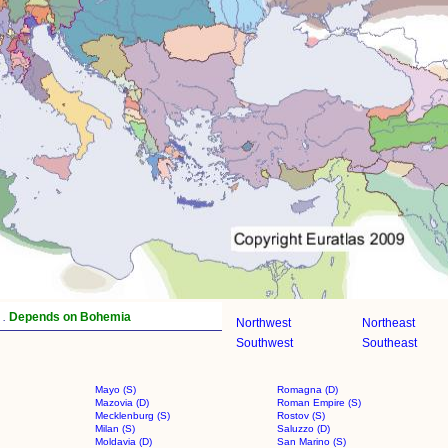
.
Depends on Bohemia
Northwest
Northeast
Southwest
Southeast
Mayo (S)
Romagna (D)
Mazovia (D)
Roman Empire (S)
Mecklenburg (S)
Rostov (S)
Milan (S)
Saluzzo (D)
Moldavia (D)
San Marino (S)