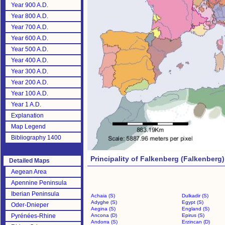
Year 900 A.D.
Year 800 A.D.
Year 700 A.D.
Year 600 A.D.
Year 500 A.D.
Year 400 A.D.
Year 300 A.D.
Year 200 A.D.
Year 100 A.D.
Year 1 A.D.
Explanation
Map Legend
Bibliography 1400
Principality of Falkenberg (Falkenberg)
Detailed Maps
Aegean Area
Apennine Peninsula
Iberian Peninsula
Achaia (S)
Dulkadir (S)
Adyghe (S)
Egypt (S)
Oder-Dnieper
Aegina (S)
England (S)
Pyrénées-Rhine
Ancona (D)
Epirus (S)
Andorra (S)
Erzincan (D)