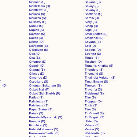
Monaco (S)
Savona (S)
Montefeltro (D)
Savoy (S)
Montferrat (S)
Saxony (S)
Moravia (D)
Scotland (S)
Morocco (S)
Serbia (D)
Muscovy (S)
Sicily (S)
Namur (S)
Sinop (D)
Naples (S)
Sligo (S)
Navarre (S)
Small States (S)
Naxos (D)
Smolensk (D)
Neisse (D)
Sovana (S)
Novgorod (S)
Split (D)
O'Sullivan (S)
Spoleto (D)
Oels (D)
Strehlitz (D)
Oka (S)
Tende (S)
Onogost (D)
Teschen (D)
Oppeln (D)
Teutonic Knights (S)
Orange (S)
Theodoro (S)
Orkney (D)
Thomond (S)
Ormonde (D)
Thuringia-Meissen (S)
)
Ossetians (S)
Timur Empire (S)
n (D)
Ottoman Sultanate (S)
Tlemcen (S)
Oulaid Nail (P)
Travunia (D)
Oulaid Sidi Sheikh (P)
Trebizond (S)
Padua (S)
Trier (S)
Palatinate (S)
Troppau (D)
Palatinate (S)
Tunis (S)
Papal States (S)
Tver (S)
Patras (S)
Tír Conaill (S)
Pereslavl-Ryazanski (S)
Tír Eógain (S)
Perugia (D)
Ulster (D)
Piombino (S)
Valona (S)
Poland-Lithuania (S)
Venice (S)
Pomerania-Stettin (S)
Waldstätte (S)