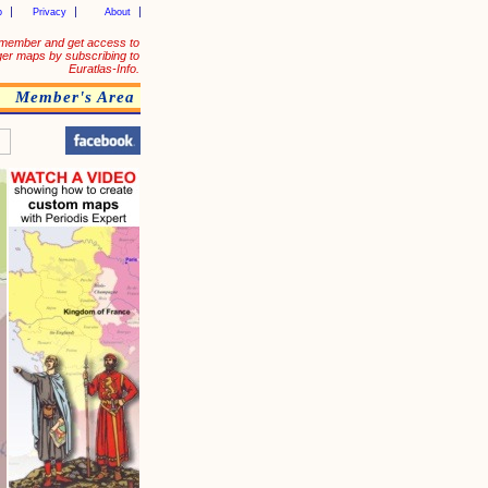
p
Privacy
About
member and get access to
ger maps by subscribing to
Euratlas-Info.
Member's Area