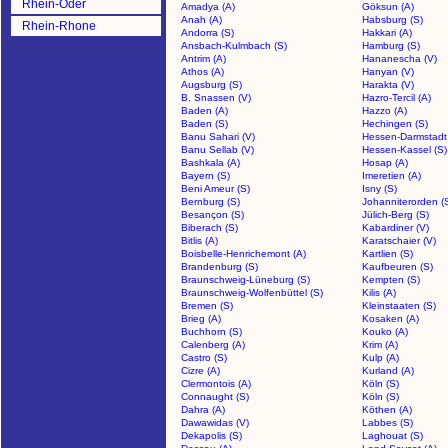
Rhein-Oder
Amadya (A)
Göksun (A)
Anah (A)
Habsburg (S)
Rhein-Rhone
Andorra (S)
Hakkari (A)
Ansbach-Kulmbach (S)
Hamburg (S)
Antrim (A)
Hananescha (V)
Athos (A)
Hanyan (V)
Augsburg (S)
Harakta (V)
B. Snassen (V)
Hazro-Tercil (A)
Baden (A)
Hazzo (A)
Baden (S)
Hechingen (S)
Banu Sahari (V)
Hessen-Darmstadt 
Banu Sellab (V)
Hessen-Kassel (S)
Bashkala (A)
Hosap (A)
Bayern (S)
Imeretien (A)
Beni Ameur (S)
Isny (S)
Bernburg (S)
Johanniterorden (
Besançon (S)
Jülich-Berg (S)
Biberach (S)
Kabardiner (V)
Bitlis (A)
Karatschaier (V)
Boisbelle-Henrichemont (A)
Kartlien (S)
Brandenburg (S)
Kaufbeuren (S)
Braunschweig-Lüneburg (S)
Kempten (S)
Braunschweig-Wolfenbüttel (S)
Kilis (A)
Bremen (S)
Kleinstaaten (S)
Brieg (A)
Kosaken (A)
Buchhorn (S)
Kouko (A)
Calenberg (A)
Krim (A)
Castro (S)
Kulp (A)
Cizre (A)
Kurland (A)
Clermontois (A)
Köln (S)
Connaught (S)
Köln (S)
Dahra (A)
Köthen (A)
Dawawidas (V)
Labbes (S)
Dekapolis (S)
Laghouat (S)