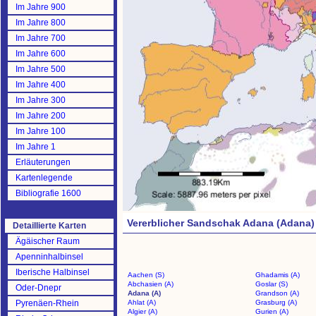
Im Jahre 900
Im Jahre 800
Im Jahre 700
Im Jahre 600
Im Jahre 500
Im Jahre 400
Im Jahre 300
Im Jahre 200
Im Jahre 100
Im Jahre 1
Erläuterungen
Kartenlegende
Bibliografie 1600
Vererblicher Sandschak Adana (Adana)
Detaillierte Karten
Ägäischer Raum
Apenninhalbinsel
Iberische Halbinsel
Aachen (S)
Ghadamis (A)
Abchasien (A)
Goslar (S)
Oder-Dnepr
Adana (A)
Grandson (A)
Pyrenäen-Rhein
Ahlat (A)
Grasburg (A)
Algier (A)
Gurien (A)