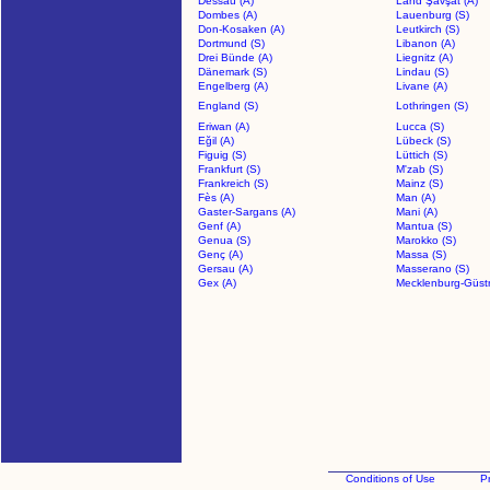
Dessau (A)
Land Şavşat (A)
Dombes (A)
Lauenburg (S)
Don-Kosaken (A)
Leutkirch (S)
Dortmund (S)
Libanon (A)
Drei Bünde (A)
Liegnitz (A)
Dänemark (S)
Lindau (S)
Engelberg (A)
Livane (A)
England (S)
Lothringen (S)
Eriwan (A)
Lucca (S)
Eğil (A)
Lübeck (S)
Figuig (S)
Lüttich (S)
Frankfurt (S)
M'zab (S)
Frankreich (S)
Mainz (S)
Fès (A)
Man (A)
Gaster-Sargans (A)
Mani (A)
Genf (A)
Mantua (S)
Genua (S)
Marokko (S)
Genç (A)
Massa (S)
Gersau (A)
Masserano (S)
Gex (A)
Mecklenburg-Güstr
Conditions of Use
Pr