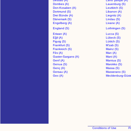
Dessau (A)
Land Şavşat (A)
Dombes (A)
Lauenburg (S)
Don-Kosaken (A)
Leutkirch (S)
Dortmund (S)
Libanon (A)
Drei Bünde (A)
Liegnitz (A)
Dänemark (S)
Lindau (S)
Engelberg (A)
Livane (A)
England (S)
Lothringen (S)
Eriwan (A)
Lucca (S)
Eğil (A)
Lübeck (S)
Figuig (S)
Lüttich (S)
Frankfurt (S)
M'zab (S)
Frankreich (S)
Mainz (S)
Fès (A)
Man (A)
Gaster-Sargans (A)
Mani (A)
Genf (A)
Mantua (S)
Genua (S)
Marokko (S)
Genç (A)
Massa (S)
Gersau (A)
Masserano (S)
Gex (A)
Mecklenburg-Güstr
Conditions of Use
Pr