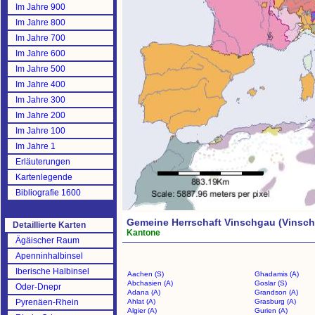
Im Jahre 900
Im Jahre 800
Im Jahre 700
Im Jahre 600
Im Jahre 500
Im Jahre 400
Im Jahre 300
Im Jahre 200
Im Jahre 100
Im Jahre 1
Erläuterungen
Kartenlegende
Bibliografie 1600
Gemeine Herrschaft Vinschgau (Vinsc
Detaillierte Karten
Kantone
Ägäischer Raum
Apenninhalbinsel
Iberische Halbinsel
Aachen (S)
Ghadamis (A)
Abchasien (A)
Goslar (S)
Oder-Dnepr
Adana (A)
Grandson (A)
Pyrenäen-Rhein
Ahlat (A)
Grasburg (A)
Algier (A)
Gurien (A)