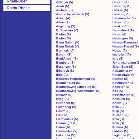
Rhein-Oder
Amadya (A)
Göksun (A)
Anah (A)
Habsburg (S)
Rhein-Rhone
Andorra (S)
Hakkari (A)
Ansbach-Kulmbach (S)
Hamburg (S)
Antrim (A)
Hananescha (V)
Athos (A)
Hanyan (V)
Augsburg (S)
Harakta (V)
B. Snassen (V)
Hazro-Tercil (A)
Baden (A)
Hazzo (A)
Baden (S)
Hechingen (S)
Banu Sahari (V)
Hessen-Darmstadt 
Banu Sellab (V)
Hessen-Kassel (S)
Bashkala (A)
Hosap (A)
Bayern (S)
Imeretien (A)
Beni Ameur (S)
Isny (S)
Bernburg (S)
Johanniterorden (
Besançon (S)
Jülich-Berg (S)
Biberach (S)
Kabardiner (V)
Bitlis (A)
Karatschaier (V)
Boisbelle-Henrichemont (A)
Kartlien (S)
Brandenburg (S)
Kaufbeuren (S)
Braunschweig-Lüneburg (S)
Kempten (S)
Braunschweig-Wolfenbüttel (S)
Kilis (A)
Bremen (S)
Kleinstaaten (S)
Brieg (A)
Kosaken (A)
Buchhorn (S)
Kouko (A)
Calenberg (A)
Krim (A)
Castro (S)
Kulp (A)
Cizre (A)
Kurland (A)
Clermontois (A)
Köln (S)
Connaught (S)
Köln (S)
Dahra (A)
Köthen (A)
Dawawidas (V)
Labbes (S)
Dekapolis (S)
Laghouat (S)