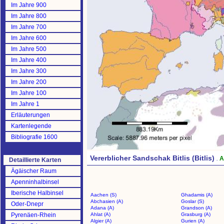
Im Jahre 900
Im Jahre 800
Im Jahre 700
Im Jahre 600
Im Jahre 500
Im Jahre 400
Im Jahre 300
Im Jahre 200
Im Jahre 100
Im Jahre 1
Erläuterungen
Kartenlegende
Bibliografie 1600
Vererblicher Sandschak Bitlis (Bitlis)
.
A
Detaillierte Karten
Ägäischer Raum
Apenninhalbinsel
Iberische Halbinsel
Aachen (S)
Ghadamis (A)
Abchasien (A)
Goslar (S)
Oder-Dnepr
Adana (A)
Grandson (A)
Pyrenäen-Rhein
Ahlat (A)
Grasburg (A)
Algier (A)
Gurien (A)