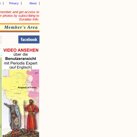
p
Privacy
About
member and get access to
er photos by subscribing to
Euratlas-Info.
Member's Area