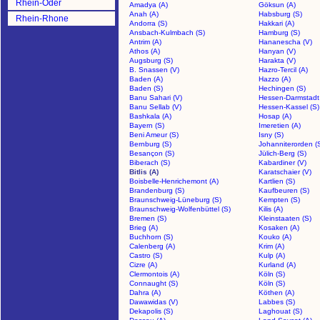
Rhein-Oder
Amadya (A)
Göksun (A)
Anah (A)
Habsburg (S)
Rhein-Rhone
Andorra (S)
Hakkari (A)
Ansbach-Kulmbach (S)
Hamburg (S)
Antrim (A)
Hananescha (V)
Athos (A)
Hanyan (V)
Augsburg (S)
Harakta (V)
B. Snassen (V)
Hazro-Tercil (A)
Baden (A)
Hazzo (A)
Baden (S)
Hechingen (S)
Banu Sahari (V)
Hessen-Darmstadt 
Banu Sellab (V)
Hessen-Kassel (S)
Bashkala (A)
Hosap (A)
Bayern (S)
Imeretien (A)
Beni Ameur (S)
Isny (S)
Bernburg (S)
Johanniterorden (
Besançon (S)
Jülich-Berg (S)
Biberach (S)
Kabardiner (V)
Bitlis (A)
Karatschaier (V)
Boisbelle-Henrichemont (A)
Kartlien (S)
Brandenburg (S)
Kaufbeuren (S)
Braunschweig-Lüneburg (S)
Kempten (S)
Braunschweig-Wolfenbüttel (S)
Kilis (A)
Bremen (S)
Kleinstaaten (S)
Brieg (A)
Kosaken (A)
Buchhorn (S)
Kouko (A)
Calenberg (A)
Krim (A)
Castro (S)
Kulp (A)
Cizre (A)
Kurland (A)
Clermontois (A)
Köln (S)
Connaught (S)
Köln (S)
Dahra (A)
Köthen (A)
Dawawidas (V)
Labbes (S)
Dekapolis (S)
Laghouat (S)