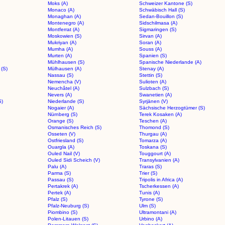
Moks (A)
Schweizer Kantone (S)
Monaco (A)
Schwäbisch Hall (S)
Monaghan (A)
Sedan-Bouillon (S)
Montenegro (A)
Sidschilmasa (A)
Montferrat (A)
Sigmaringen (S)
Moskowien (S)
Sirvan (A)
Mukriyan (A)
Soran (A)
Mumha (A)
Souss (A)
Murten (A)
Spanien (S)
Mühlhausen (S)
Spanische Niederlande (A)
(S)
Mülhausen (A)
Stenay (A)
Nassau (S)
Stettin (S)
Nemencha (V)
Sulioten (A)
Neuchâtel (A)
Sulzbach (S)
Nevers (A)
Swanetien (A)
S)
Niederlande (S)
Syrjänen (V)
Nogaier (A)
Sächsische Herzogtümer (S)
Nürnberg (S)
Terek Kosaken (A)
Orange (S)
Teschen (A)
Osmanisches Reich (S)
Thomond (S)
Osseten (V)
Thurgau (A)
Ostfriesland (S)
Tomarza (A)
Ouargla (A)
Toskana (S)
Ouled Nail (V)
Touggourt (A)
Ouled Sidi Scheich (V)
Transylvanien (A)
Palu (A)
Traras (S)
Parma (S)
Trier (S)
Passau (S)
Tripolis in Africa (A)
Pertakrek (A)
Tscherkessen (A)
Pertek (A)
Tunis (A)
Pfalz (S)
Tyrone (S)
Pfalz-Neuburg (S)
Ulm (S)
Piombino (S)
Ultramontani (A)
Polen-Litauen (S)
Urbino (A)