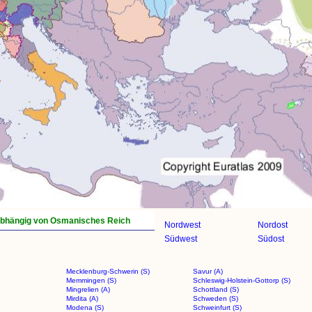
bhängig von Osmanisches Reich
Nordwest
Nordost
Südwest
Südost
Mecklenburg-Schwerin (S)
Savur (A)
Memmingen (S)
Schleswig-Holstein-Gottorp (S)
Mingrelien (A)
Schottland (S)
Mirdita (A)
Schweden (S)
Modena (S)
Schweinfurt (S)